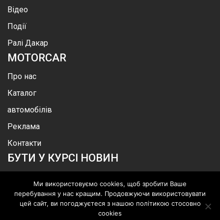
Відео
Події
Ралі Дакар
MOTOR
CAR
Про нас
Каталог
автомобілів
Реклама
Контакти
БУТИ У КУРСІ НОВИН
Ми використовуємо cookies, щоб зробити Ваше
перебування у нас кращим. Продовжуючи використовувати
цей сайт, ви погоджуєтеся з нашою політикою стосовно
.
©
MotorСar
.
Всі права захищені
cookies