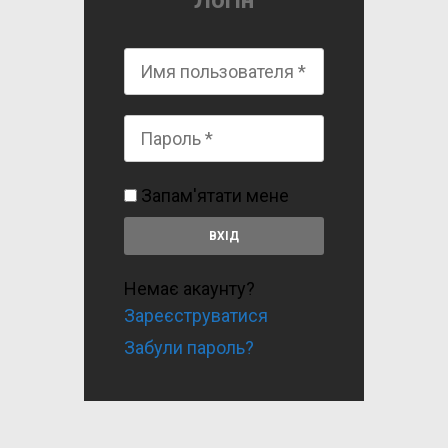
Логін
Запам'ятати мене
Немає акаунту?
Зареєструватися
Забули пароль?