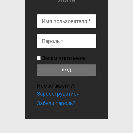
Логін
Запам'ятати мене
Немає акаунту?
Зареєструватися
Забули пароль?