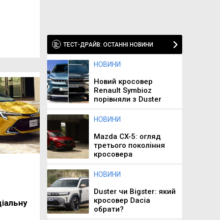
ТЕСТ-ДРАЙВ: ОСТАННІ НОВИНИ
НОВИНИ
Новий кросовер
Renault Symbioz
порівняли з Duster
НОВИНИ
Mazda CX-5: огляд
третього покоління
кросовера
НОВИНИ
Duster чи Bigster: який
кросовер Dacia
іальну
обрати?