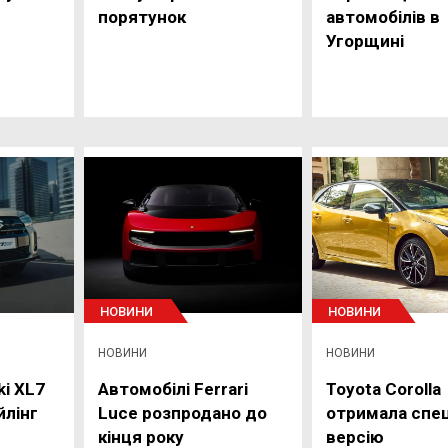
порятунок
автомобілів в
Угорщині
НОВИНИ
НОВИНИ
НОВИНИ
НОВИНИ
i XL7
Автомобілі Ferrari
Toyota Corolla
йлінг
Luce розпродано до
отримала спец
кінця року
версію