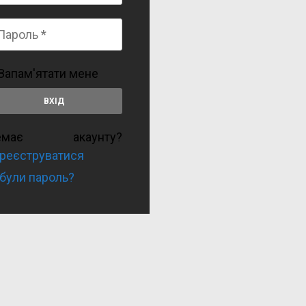
Запам'ятати мене
емає акаунту?
реєструватися
були пароль?