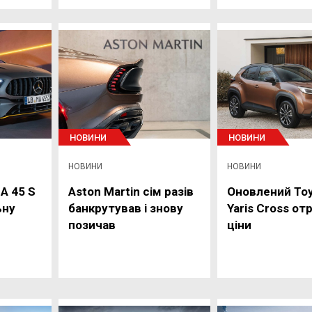
НОВИНИ
НОВИНИ
НОВИНИ
НОВИНИ
A 45 S
Aston Martin сім разів
Оновлений To
ьну
банкрутував і знову
Yaris Cross от
позичав
ціни