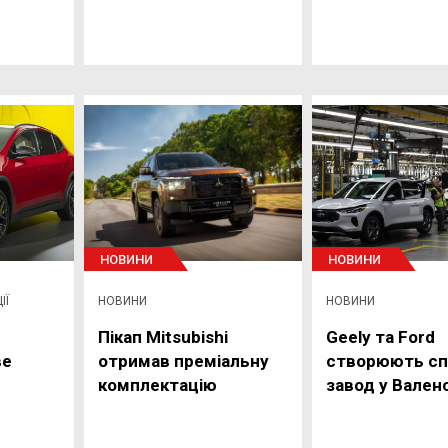
НОВИНИ
НОВИНИ
ІЇ
НОВИНИ
НОВИНИ
Пікап Mitsubishi
Geely та Ford
ве
отримав преміальну
створюють сп
комплектацію
завод у Валенс