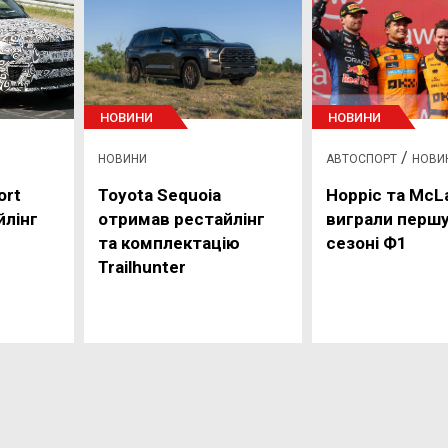
НОВИНИ
НОВИНИ
/
НОВИНИ
АВТОСПОРТ
НОВИ
ort
Toyota Sequoia
Норріс та McL
йлінг
отримав рестайлінг
виграли першу
та комплектацію
сезоні Ф1
Trailhunter