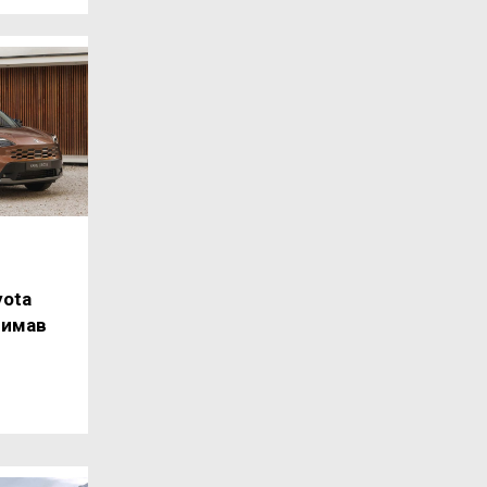
yota
римав