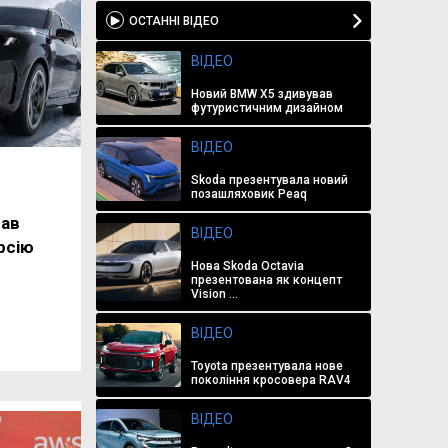
ОСТАННІ ВІДЕО
ВІДЕО
Новий BMW X5 здивував
футуристичним дизайном
ВІДЕО
Skoda презентувала новий
позашляховик Peaq
ав
ВІДЕО
рсію
Нова Skoda Octavia
презентована як концепт
Vision ...
ВІДЕО
Toyota презентувала нове
покоління кросовера RAV4
ВІДЕО