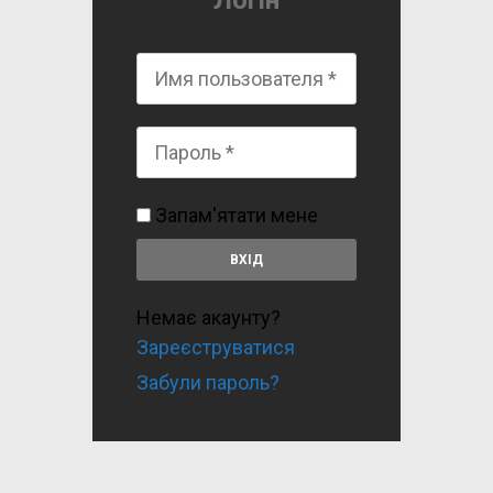
Логін
Запам'ятати мене
Немає акаунту?
Зареєструватися
Забули пароль?