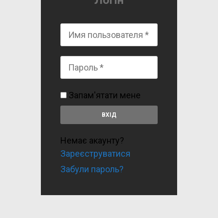
Логін
Запам'ятати мене
Немає акаунту?
Зареєструватися
Забули пароль?