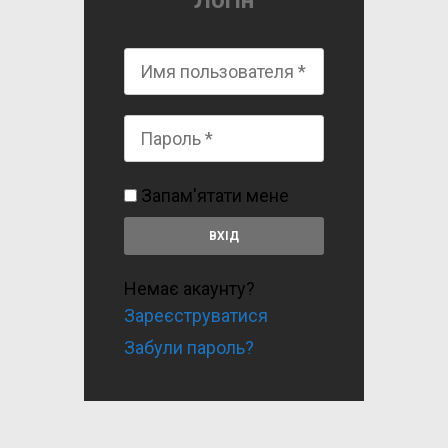
Логін
Запам'ятати мене
Немає акаунту?
Зареєструватися
Забули пароль?