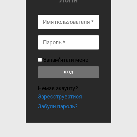
Логін
Запам'ятати мене
Немає акаунту?
Зареєструватися
Забули пароль?