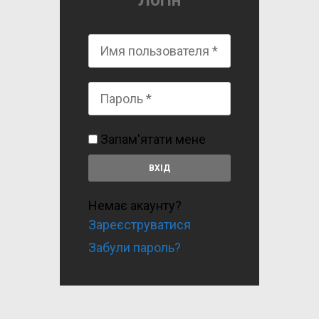
Логін
Запам'ятати мене
Немає акаунту?
Зареєструватися
Забули пароль?