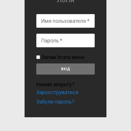
Логін
Запам'ятати мене
Немає акаунту?
Зареєструватися
Забули пароль?