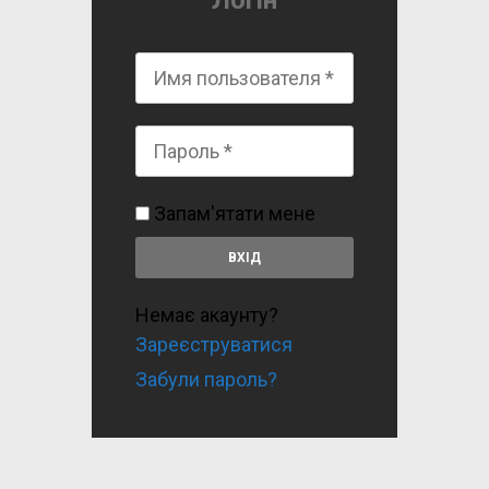
Логін
Запам'ятати мене
Немає акаунту?
Зареєструватися
Забули пароль?