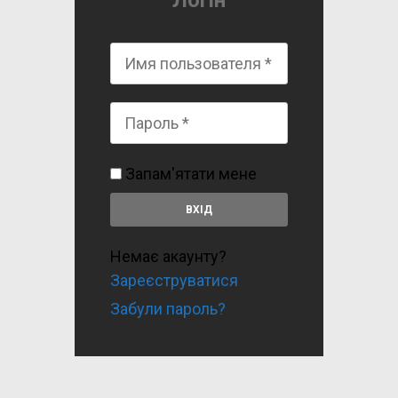
Логін
Запам'ятати мене
Немає акаунту?
Зареєструватися
Забули пароль?