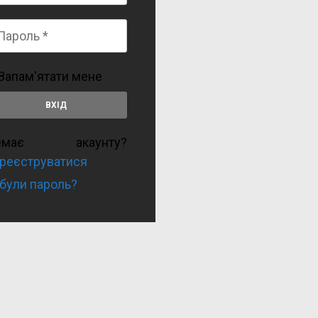
Запам'ятати мене
емає акаунту?
реєструватися
були пароль?