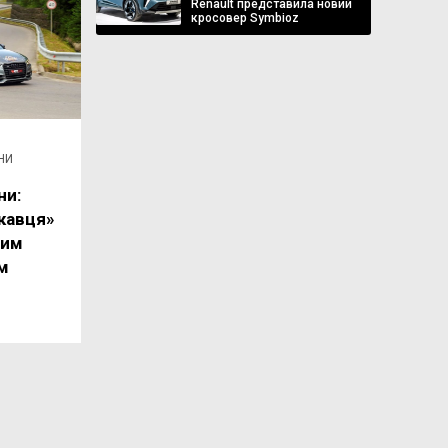
Renault представила новий
кросовер Symbioz
НИ
ни:
скавця»
ним
м