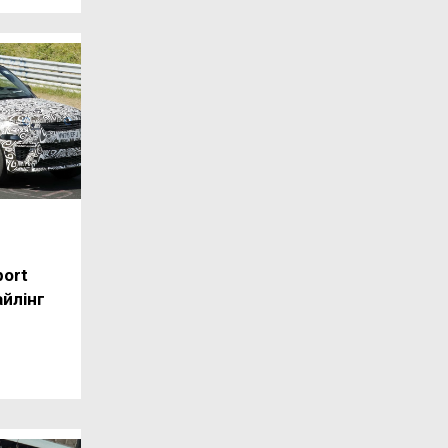
port
айлінг