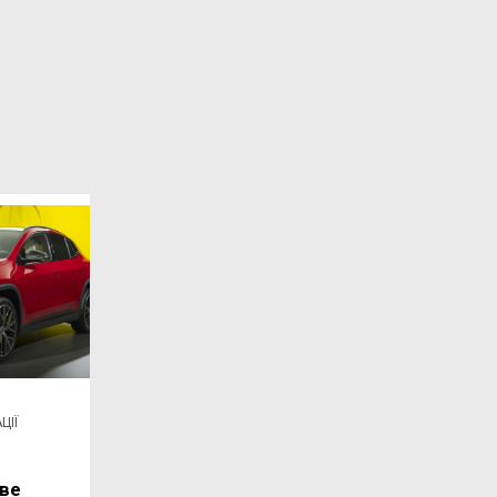
ЦІЇ
ве