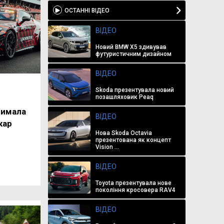
ОСТАННІ ВІДЕО
ВІДЕО
Новий BMW X5 здивував
футуристичним дизайном
ВІДЕО
Skoda презентувала новий
позашляховик Peaq
римала
ВІДЕО
кар
Нова Skoda Octavia
презентована як концепт
Vision ...
ВІДЕО
Toyota презентувала нове
покоління кросовера RAV4
ВІДЕО