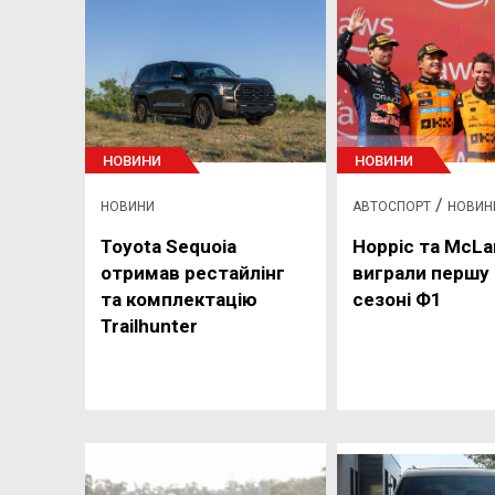
НОВИНИ
НОВИНИ
/
НОВИНИ
АВТОСПОРТ
НОВИН
Toyota Sequoia
Норріс та McLa
отримав рестайлінг
виграли першу 
та комплектацію
сезоні Ф1
Trailhunter