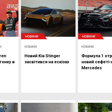
НОВИНИ
НОВИНИ
И
НОВИНИ
НОВИНИ
ren
Новий Kia Stinger
Формула 1 от
гонку в
засвітився на ескізах
новий сефеті-
Mercedes