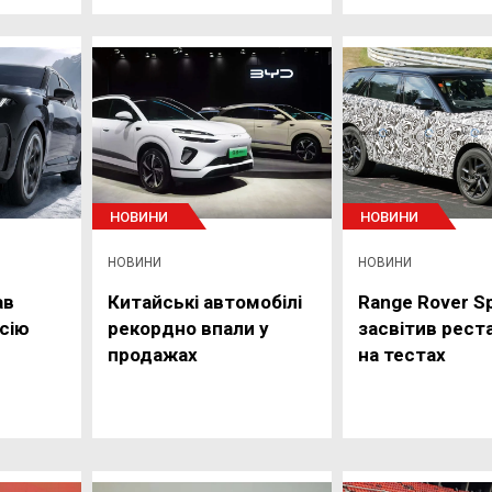
НОВИНИ
НОВИНИ
НОВИНИ
НОВИНИ
ав
Китайські автомобілі
Range Rover S
сію
рекордно впали у
засвітив рест
продажах
на тестах