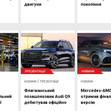
двигуни
покоління
ПРЕЗЕНТАЦІЇ
НОВИНИ
/
НОВИНИ
ПРЕЗЕНТАЦІЇ
НОВИНИ
Флагманський
Mercedes-AMG
льний
позашляховик Audi Q9
отримав фіна
ї
дебютував офіційно
версію