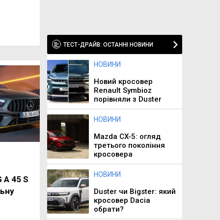
ТЕСТ-ДРАЙВ: ОСТАННІ НОВИНИ
НОВИНИ
Новий кросовер
Renault Symbioz
порівняли з Duster
НОВИНИ
Mazda CX-5: огляд
третього покоління
кросовера
НОВИНИ
 A 45 S
льну
Duster чи Bigster: який
кросовер Dacia
обрати?