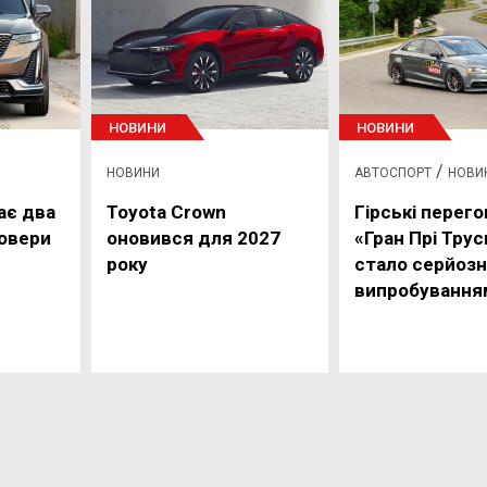
НОВИНИ
НОВИНИ
/
НОВИНИ
АВТОСПОРТ
НОВИ
ає два
Toyota Crown
Гірські перего
совери
оновився для 2027
«Гран Прі Тру
року
стало серйоз
випробування