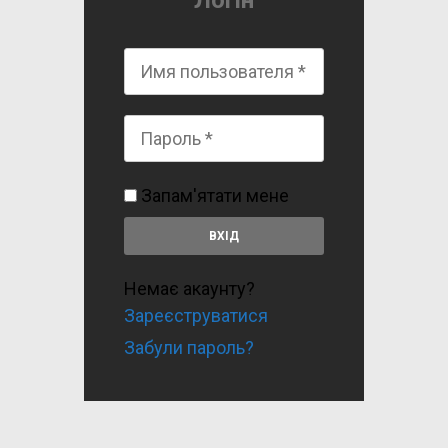
Логін
Запам'ятати мене
Немає акаунту?
Зареєструватися
Забули пароль?