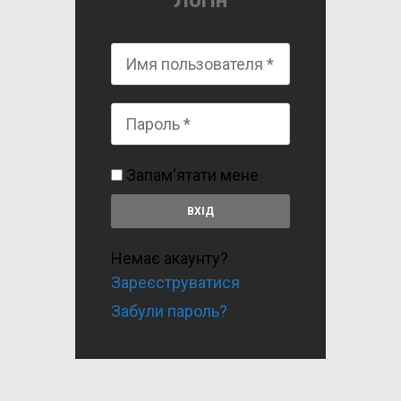
Логін
Запам'ятати мене
Немає акаунту?
Зареєструватися
Забули пароль?