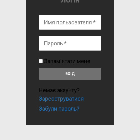
Логін
Запам'ятати мене
Немає акаунту?
Зареєструватися
Забули пароль?