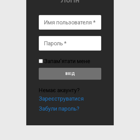
Логін
Запам'ятати мене
Немає акаунту?
Зареєструватися
Забули пароль?