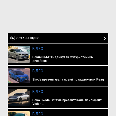
ОСТАННІ ВІДЕО
ВІДЕО
Новий BMW X5 здивував футуристичним
дизайном
ВІДЕО
Skoda презентувала новий позашляховик Peaq
ВІДЕО
Нова Skoda Octavia презентована як концепт
Vision ...
ВІДЕО