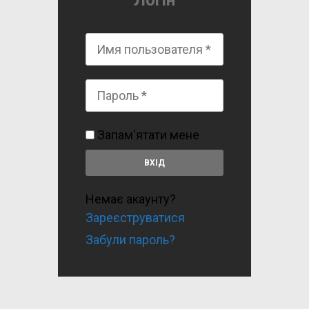
Логін
Запам'ятати мене
Немає акаунту?
Зареєструватися
Забули пароль?