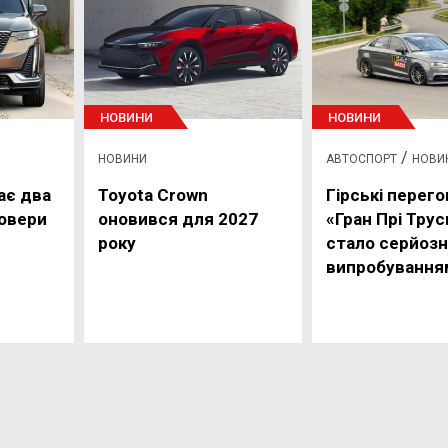
НОВИНИ
НОВИНИ
/
НОВИНИ
АВТОСПОРТ
НОВИ
ає два
Toyota Crown
Гірські перего
совери
оновився для 2027
«Гран Прі Тру
року
стало серйоз
випробування