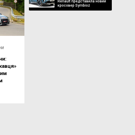
Renault представила новий
кросовер Symbioz
НИ
ни:
скавця»
ним
м