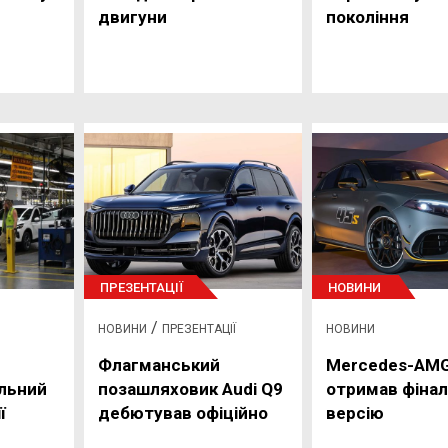
двигуни
покоління
ПРЕЗЕНТАЦІЇ
НОВИНИ
/
НОВИНИ
ПРЕЗЕНТАЦІЇ
НОВИНИ
Флагманський
Mercedes-AMG
льний
позашляховик Audi Q9
отримав фіна
ї
дебютував офіційно
версію