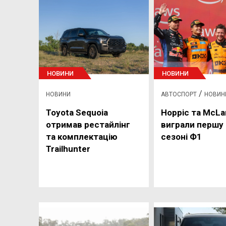
НОВИНИ
НОВИНИ
/
НОВИНИ
АВТОСПОРТ
НОВИН
Toyota Sequoia
Норріс та McLa
отримав рестайлінг
виграли першу 
та комплектацію
сезоні Ф1
Trailhunter