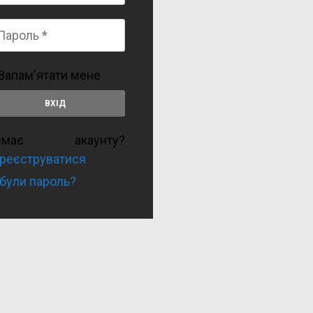
Запам'ятати мене
емає акаунту?
реєструватися
були пароль?