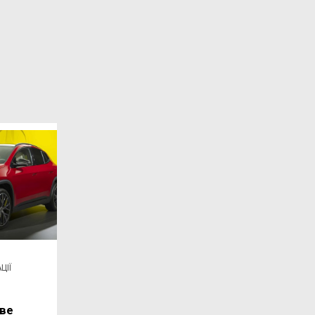
ЦІЇ
ве