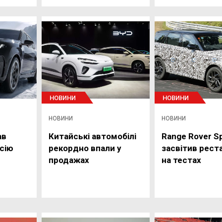
НОВИНИ
НОВИНИ
НОВИНИ
НОВИНИ
ав
Китайські автомобілі
Range Rover S
сію
рекордно впали у
засвітив рест
продажах
на тестах