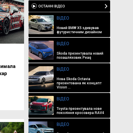
ОСТАННІ ВІДЕО
ВІДЕО
Новий BMW X5 здивував
футуристичним дизайном
ВІДЕО
Skoda презентувала новий
позашляховик Peaq
римала
ВІДЕО
кар
Нова Skoda Octavia
презентована як концепт
Vision ...
ВІДЕО
Toyota презентувала нове
покоління кросовера RAV4
ВІДЕО