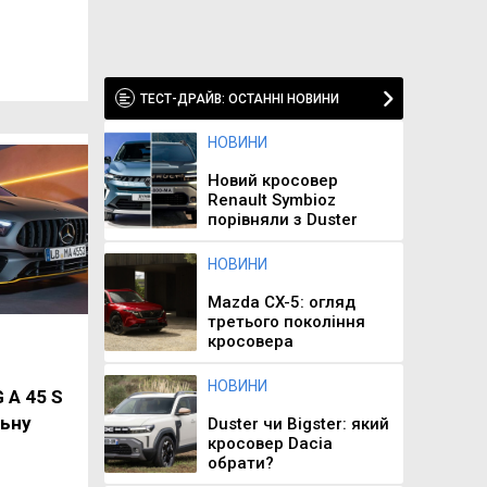
ТЕСТ-ДРАЙВ: ОСТАННІ НОВИНИ
НОВИНИ
Новий кросовер
Renault Symbioz
порівняли з Duster
НОВИНИ
Mazda CX-5: огляд
третього покоління
кросовера
НОВИНИ
 A 45 S
льну
Duster чи Bigster: який
кросовер Dacia
обрати?