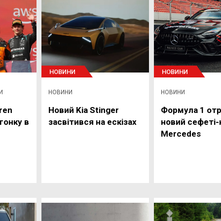
НОВИНИ
НОВИНИ
И
НОВИНИ
НОВИНИ
ren
Новий Kia Stinger
Формула 1 от
гонку в
засвітився на ескізах
новий сефеті-
Mercedes