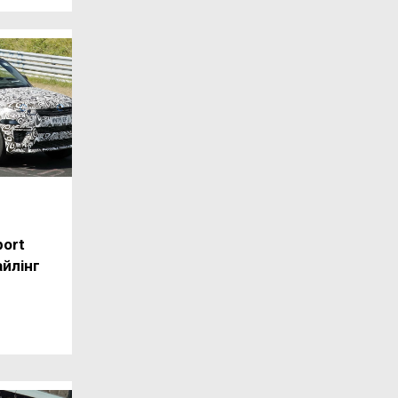
port
айлінг