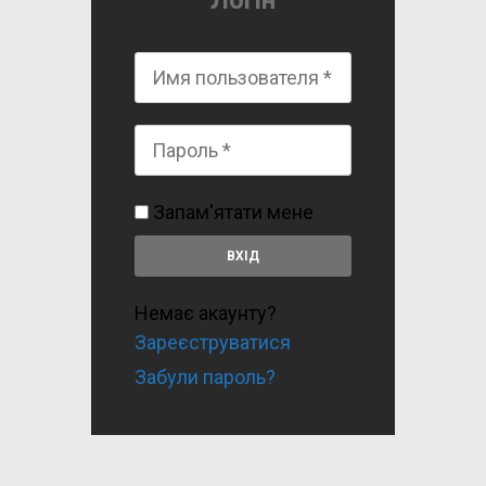
Логін
Запам'ятати мене
Немає акаунту?
Зареєструватися
Забули пароль?