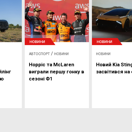
НОВИНИ
НОВИНИ
/
АВТОСПОРТ
НОВИНИ
НОВИНИ
Норріс та McLaren
Новий Kia Stin
йлінг
виграли першу гонку в
засвітився на 
ію
сезоні Ф1