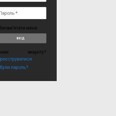
Запам'ятати мене
емає акаунту?
реєструватися
були пароль?