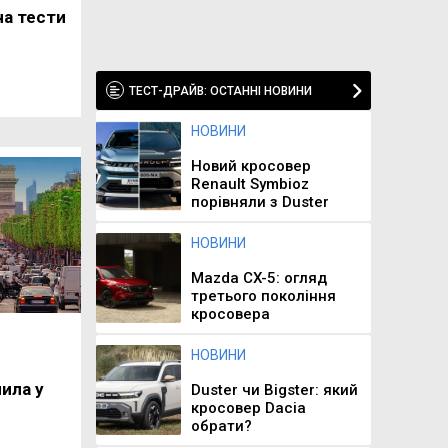
 на тести
ТЕСТ-ДРАЙВ: ОСТАННІ НОВИНИ
НОВИНИ
Новий кросовер
Renault Symbioz
порівняли з Duster
НОВИНИ
Mazda CX-5: огляд
третього покоління
кросовера
НОВИНИ
ила у
Duster чи Bigster: який
кросовер Dacia
обрати?