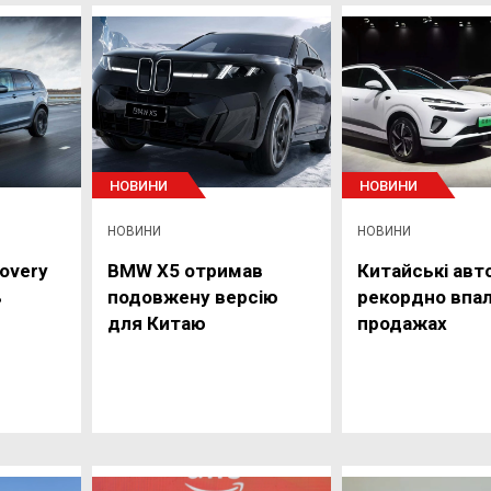
НОВИНИ
НОВИНИ
НОВИНИ
НОВИНИ
covery
BMW X5 отримав
Китайські авт
ь
подовжену версію
рекордно впал
для Китаю
продажах