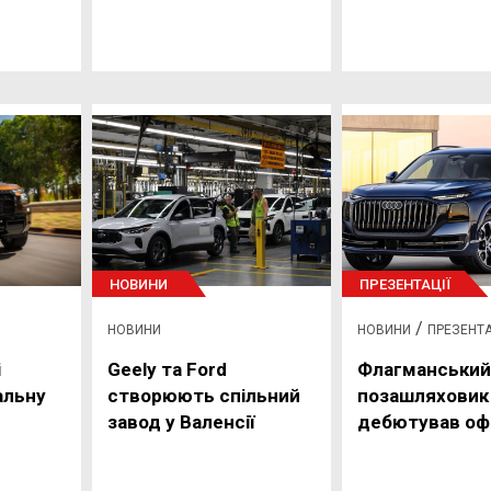
НОВИНИ
ПРЕЗЕНТАЦІЇ
/
НОВИНИ
НОВИНИ
ПРЕЗЕНТА
i
Geely та Ford
Флагманський
альну
створюють спільний
позашляховик 
завод у Валенсії
дебютував оф