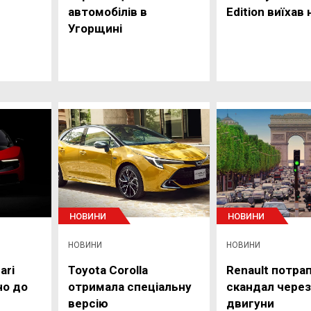
автомобілів в
Edition виїхав
Угорщині
НОВИНИ
НОВИНИ
НОВИНИ
НОВИНИ
ari
Toyota Corolla
Renault потрап
но до
отримала спеціальну
скандал через
версію
двигуни