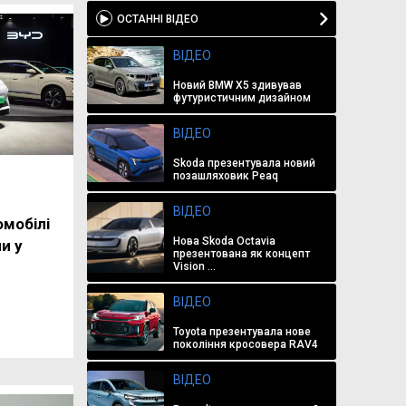
ОСТАННІ ВІДЕО
ВІДЕО
Новий BMW X5 здивував
футуристичним дизайном
ВІДЕО
Skoda презентувала новий
позашляховик Peaq
ВІДЕО
омобілі
Нова Skoda Octavia
и у
презентована як концепт
Vision ...
ВІДЕО
Toyota презентувала нове
покоління кросовера RAV4
ВІДЕО