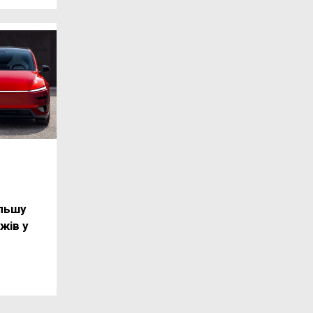
льшу
жів у