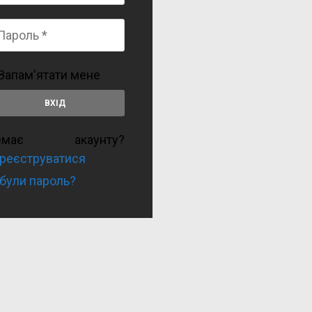
Запам'ятати мене
емає акаунту?
реєструватися
були пароль?