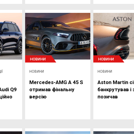
НОВИНИ
НОВИНИ
ІЇ
НОВИНИ
НОВИНИ
Mercedes-AMG A 45 S
Aston Martin с
udi Q9
отримав фінальну
банкрутував і 
ційно
версію
позичав