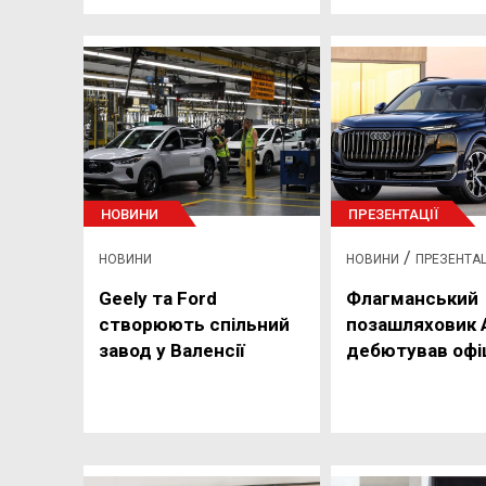
НОВИНИ
ПРЕЗЕНТАЦІЇ
/
НОВИНИ
НОВИНИ
ПРЕЗЕНТАЦ
Geely та Ford
Флагманський
створюють спільний
позашляховик A
завод у Валенсії
дебютував офі