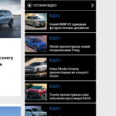
ОСТАННІ ВІДЕО
ВІДЕО
Новий BMW X5 здивував
футуристичним дизайном
ВІДЕО
Skoda презентувала новий
позашляховик Peaq
covery
ВІДЕО
ь
Нова Skoda Octavia
презентована як концепт
Vision ...
ВІДЕО
Toyota презентувала нове
покоління кросовера RAV4
ВІДЕО