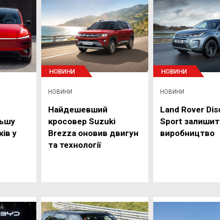
НОВИНИ
НОВИНИ
НОВИНИ
НОВИНИ
Найдешевший
Land Rover Dis
льшу
кросовер Suzuki
Sport залишит
ів у
Brezza оновив двигун
виробництво
та технології