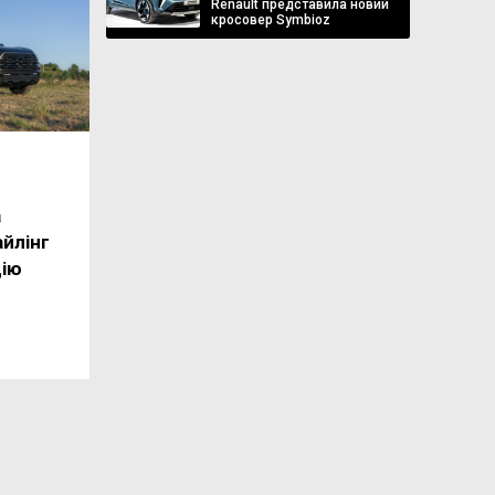
Renault представила новий
кросовер Symbioz
a
йлінг
цію