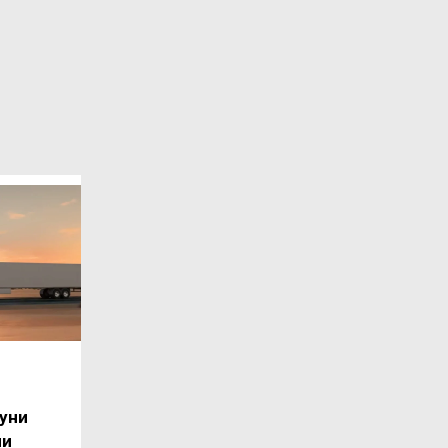
уни
ли