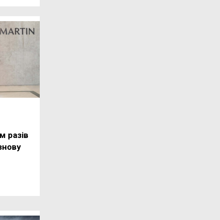
ім разів
знову