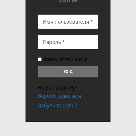
Логін
Запам'ятати мене
Немає акаунту?
Зареєструватися
Забули пароль?