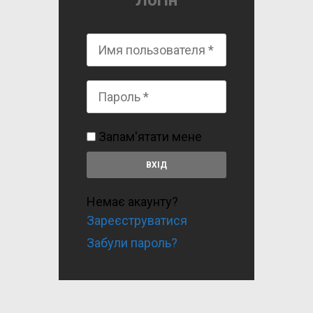
Логін
Запам'ятати мене
Немає акаунту?
Зареєструватися
Забули пароль?