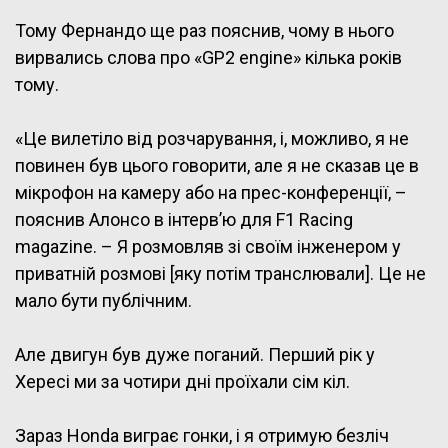
Тому Фернандо ще раз пояснив, чому в нього
вирвались слова про «GP2 engine» кілька років
тому.
«Це вилетіло від розчарування, і, можливо, я не
повинен був цього говорити, але я не сказав це в
мікрофон на камеру або на прес-конференції, –
пояснив Алонсо в інтерв’ю для F1 Racing
magazine. – Я розмовляв зі своїм інженером у
приватній розмові [яку потім транслювали]. Це не
мало бути публічним.
Але двигун був дуже поганий. Перший рік у
Хересі ми за чотири дні проїхали сім кіл.
Зараз Honda виграє гонки, і я отримую безліч