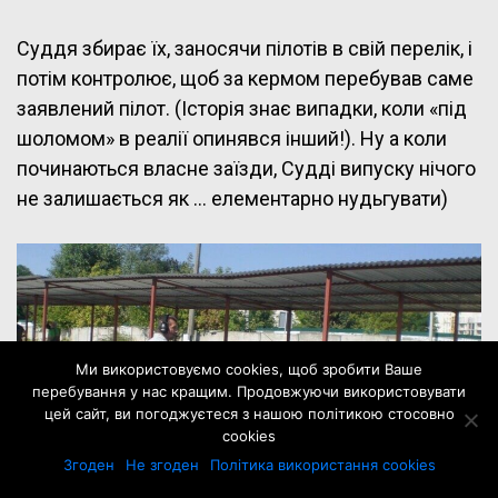
Суддя збирає їх, заносячи пілотів в свій перелік, і
потім контролює, щоб за кермом перебував саме
заявлений пілот. (Історія знає випадки, коли «під
шоломом» в реалії опинявся інший!). Ну а коли
починаються власне заїзди, Судді випуску нічого
не залишається як … елементарно нудьгувати)
Ми використовуємо cookies, щоб зробити Ваше
перебування у нас кращим. Продовжуючи використовувати
цей сайт, ви погоджуєтеся з нашою політикою стосовно
cookies
Згоден
Не згоден
Політика використання cookies