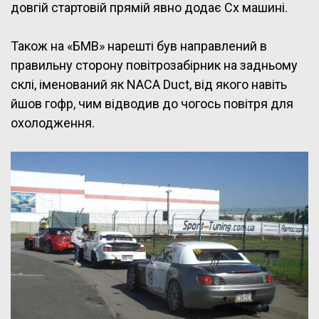
довгій стартовій прямій явно додає Сх машині.
Також на «БМВ» нарешті був направлений в
правильну сторону повітрозабірник на задньому
склі, іменований як NACA Duct, від якого навіть
йшов гофр, чим відводив до чогось повітря для
охолодження.