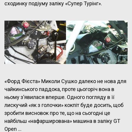
сходинку подіуму заліку «Супер Турінг».
«Форд Фієста» Миколи Сушко далеко не нова для
чайкинського паддока, проте цьогоріч вона в
ньому з’явилася вперше. Одного погляду в її
лискучий «як з голочки» кокпіт буде досить, щоб
зробити висновок про те, що на сьогодні це
найбільш «нафарширована» машина в заліку GT
Open …