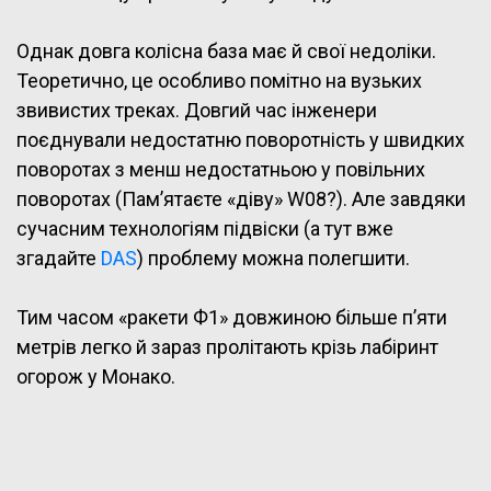
Однак довга колісна база має й свої недоліки.
Теоретично, це особливо помітно на вузьких
звивистих треках. Довгий час інженери
поєднували недостатню поворотність у швидких
поворотах з менш недостатньою у повільних
поворотах (Пам’ятаєте «діву» W08?). Але завдяки
сучасним технологіям підвіски (а тут вже
згадайте
DAS
) проблему можна полегшити.
Тим часом «ракети Ф1» довжиною більше п’яти
метрів легко й зараз пролітають крізь лабіринт
огорож у Монако.