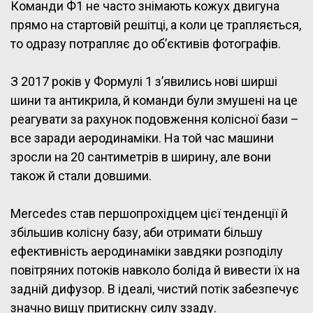
Команди Ф1 не часто знімають кожух двигуна
прямо на стартовій решітці, а коли це трапляється,
то одразу потрапляє до об’єктивів фотографів.
З 2017 років у Формулі 1 з’явились нові ширші
шини та антикрила, й команди були змушені на це
реагувати за рахунок подовження колісної бази –
все заради аеродинаміки. На той час машини
зросли на 20 сантиметрів в ширину, але вони
також й стали довшими.
Mercedes став першопрохідцем цієї тенденції й
збільшив колісну базу, аби отримати більшу
ефективність аеродинаміки завдяки розподілу
повітряних потоків навколо боліда й вивести їх на
задній дифузор. В ідеалі, чистий потік забезпечує
значно вищу притискну силу ззаду.