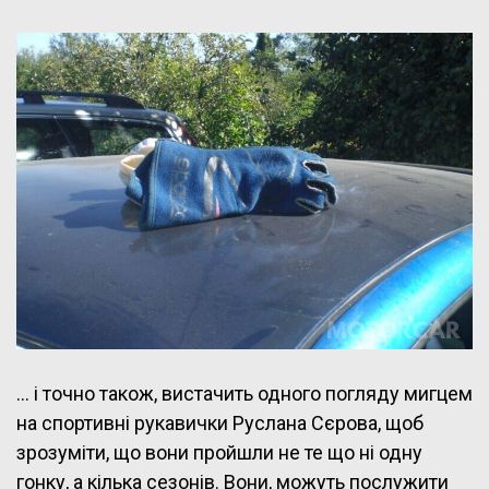
… і точно також, вистачить одного погляду мигцем
на спортивні рукавички Руслана Сєрова, щоб
зрозуміти, що вони пройшли не те що ні одну
гонку, а кілька сезонів. Вони, можуть послужити