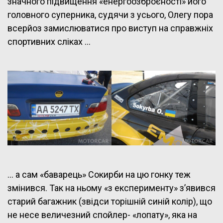
значного підвищення «енергоозброєності» його
головного суперника, судячи з усього, Олегу пора
всерйоз замислюватися про виступ на справжніх
спортивних сліках …
… а сам «баварець» Сокирби на цю гонку теж
змінився. Так на ньому «з експерименту» з’явився
старий багажник (звідси торішній синій колір), що
не несе величезний спойлер- «лопату», яка на