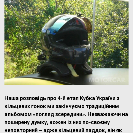
Наша розповідь про 4-й етап Кубка України з
кільцевих гонок ми закінчуємо традиційним
альбомом «погляд зсередини». Незважаючи на
поширену думку, кожен із них по-своєму
неповторний – адже кільцевий паддок, він як