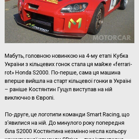
Мабуть, головною новинкою на 4-му етапі Кубка
України з кільцевих гонок стала ця майже «ferrari-
rot» Honda S2000. По-перше, сама ця машина
вперше вийшла на старт кільцевої гонки в Україні
– раніше Костянтин Гуцул виступав на ній
виключно в Європі.
По-друге, це логотипи команди Smart Racing, що
з’явилися на ній. До минулого року попередня
біла S2000 Костянтина незмінно несла кольору