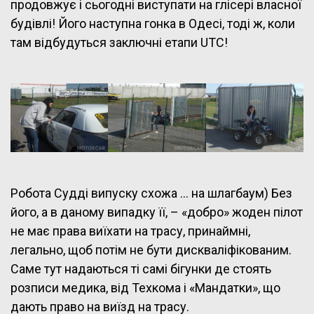
продовжує і сьогодні виступати на глісері власної
будівлі! Його наступна гонка в Одесі, тоді ж, коли
там відбудуться заключні етапи UTC!
Робота Судді випуску схожа … на шлагбаум) Без
його, а в даному випадку її, – «добро» жоден пілот
не має права виїхати на трасу, принаймні,
легально, щоб потім не бути дискваліфікованим.
Саме тут надаються ті самі бігунки де стоять
розписи медика, від Техкома і «Мандатки», що
дають право на виїзд на трасу.