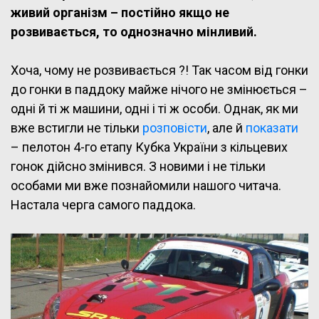
живий організм – постійно якщо не
розвивається, то однозначно мінливий.
Хоча, чому не розвивається ?! Так часом від гонки
до гонки в паддоку майже нічого не змінюється –
одні й ті ж машини, одні і ті ж особи. Однак, як ми
вже встигли не тільки
розповісти
, але й
показати
– пелотон 4-го етапу Кубка України з кільцевих
гонок дійсно змінився. З новими і не тільки
особами ми вже познайомили нашого читача.
Настала черга самого паддока.