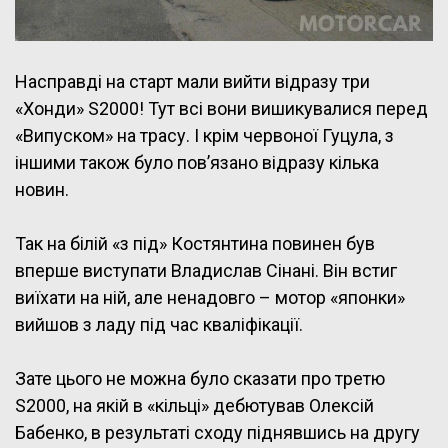
Насправді на старт мали вийти відразу три
«Хонди» S2000! Тут всі вони вишикувалися перед
«Випуском» на трасу. І крім червоної Гуцула, з
іншими також було пов’язано відразу кілька
новин.
Так на білій «з під» Костянтина повинен був
вперше виступати Владислав Сінані. Він встиг
виїхати на ній, але ненадовго – мотор «японки»
вийшов з ладу під час кваліфікації.
Зате цього не можна було сказати про третю
S2000, на якій в «кільці» дебютував Олексій
Бабенко, в результаті сходу піднявшись на другу