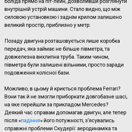
боліда прямо на піт-лейн, дозволивши розглянути
внутрішній устрій машини. Стало видно, що між
силовою установкою і заднім крилом залишено
великий простір, приблизно у метр.
Позаду двигуна розташовується лише коробка
передач, яка займає не більше півметра, та
довжелезна вихлипна труба. Таким чином,
півметра були залишені вільними, просто заради
подовження колісної бази.
Можливо, в цьому й криється проблема Ferrari?
Вони так й не змогли приборкати довгобазне шасі,
на яке перейшли за прикладом Mercedes?
Деякий час справам допомагав двигун, але тепер
після «
падіння
» його потужності, з’ясувались
справжні проблеми Скудерії: аеродинаміка та