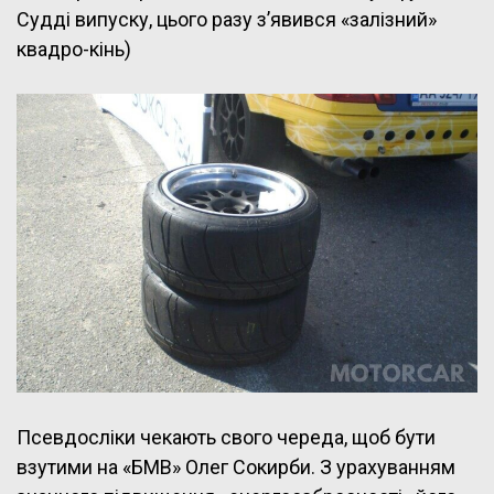
Судді випуску, цього разу з’явився «залізний»
квадро-кінь)
Псевдосліки чекають свого череда, щоб бути
взутими на «БМВ» Олег Сокирби. З урахуванням