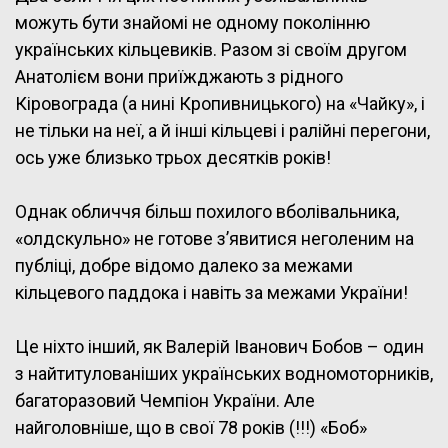
можуть бути знайомі не одному поколінню
українських кільцевиків. Разом зі своїм другом
Анатолієм вони приїжджають з рідного
Кіровограда (а нині Кропивницького) на «Чайку», і
не тільки на неї, а й інші кільцеві і ралійні перегони,
ось уже близько трьох десятків років!
Однак обличчя більш похилого вболівальника,
«олдскульно» не готове з’явитися неголеним на
публіці, добре відомо далеко за межами
кільцевого паддока і навіть за межами України!
Це ніхто інший, як Валерій Іванович Бобов – один
з найтитулованіших українських водномоторників,
багаторазовий Чемпіон України. Але
найголовніше, що в свої 78 років (!!!) «Боб»