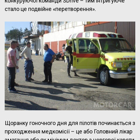
конкуруючої команди SDrive – тим інтригуюче
стало це подвійне «перетворення».
Щоранку гоночного дня для пілотів починається з
проходження медкомісії – це або Головний лікар
змагання або як мінімум доктор з чергової карети