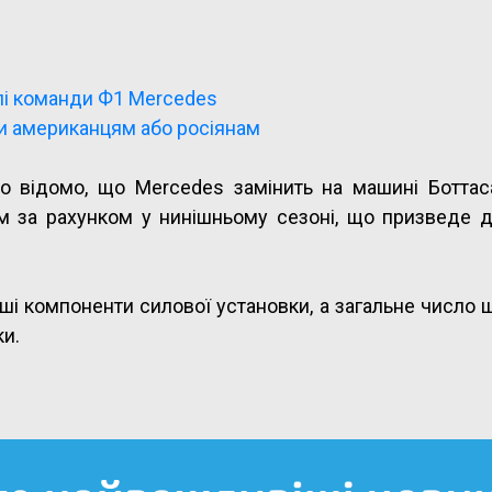
лі команди Ф1 Mercedes
и американцям або росіянам
ло відомо, що Mercedes замінить на машині Боттас
им за рахунком у нинішньому сезоні, що призведе д
нші компоненти силової установки, а загальне число
ки.