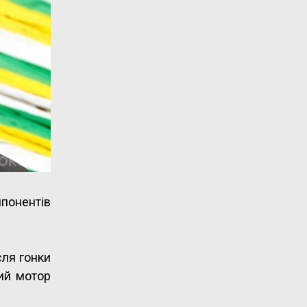
мпонентів
сля гонки
ий мотор