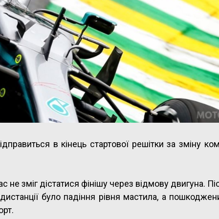
ідправиться в кінець стартової решітки за зміну ко
ас не зміг дістатися фінішу через відмову двигуна. Пі
дистанції було падіння рівня мастила, а пошкоджен
орт.