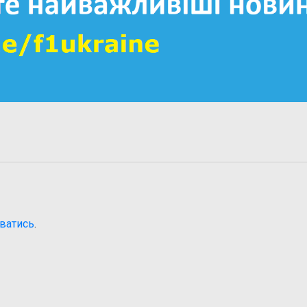
ватись
.