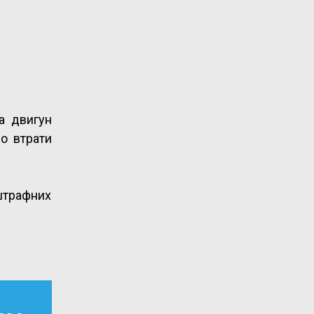
а двигун
о втрати
 штрафних