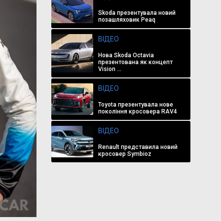
Skoda презентувала новий
позашляховик Peaq
ВІДЕО
Нова Skoda Octavia
презентована як концепт
Vision ...
ВІДЕО
Toyota презентувала нове
покоління кросовера RAV4
ВІДЕО
Renault представила новий
кросовер Symbioz