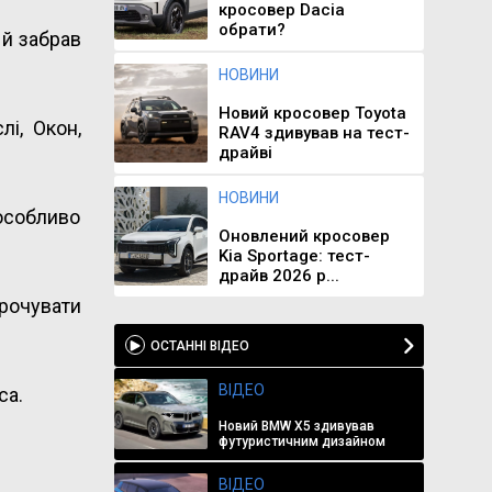
кросовер Dacia
обрати?
 й забрав
НОВИНИ
Новий кросовер Toyota
лі, Окон,
RAV4 здивував на тест-
драйві
НОВИНИ
 особливо
Оновлений кросовер
Kia Sportage: тест-
драйв 2026 р...
рочувати
ОСТАННІ ВІДЕО
ВІДЕО
са.
Новий BMW X5 здивував
футуристичним дизайном
ВІДЕО