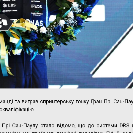
анді та виграв спринтерську гонку Гран Прі Сан-Пау
скваліфікацію.
ан Прі Сан-Паулу стало відомо, що до системи DRS 