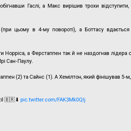
бігнавши Гаслі, а Макс вирішив трохи відступити,
(при цьому в 4-му повороті), а Боттасу вдається
ти Норріса, а Ферстаппен так й не наздогнав лідера 
Прі Сан-Паулу.
ппен (2) та Сайнс (1). А Хемілтон, який фінішував 5-м
zil 🇧🇷⬇
pic.twitter.com/FAK3Mk0QIj