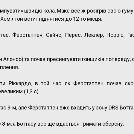
ампувати» швидкі кола, Макс все ж розігрів свою гуму
 Хемілтон встиг піднятися до 12-го місця.
ас, Ферстаппен, Сайнс, Перес, Леклер, Норріс, Гас
и Алонсо) та почав пресингувати гонщиків попереду,
еплення.
йти Ріккардо, в той час як Ферстаппен почав ско
евеликим (1,3 с).
тає 9-м, але Ферстаппен вже входить у зону DRS Ботта
 8-м, а Боттасу все ще вдається тримати оборону.