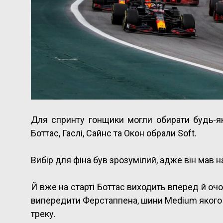
Для спринту гонщики могли обирати будь-як
Боттас, Гаслі, Сайнс та Окон обрали Soft.
Вибір для фіна був зрозумілий, адже він мав 
Й вже на старті Боттас виходить вперед й очо
випередити Ферстаппена, шини Medium якого п
треку.