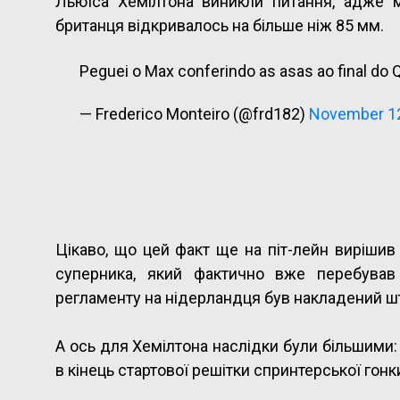
Льюїса Хемілтона виникли питання, адже м
британця відкривалось на більше ніж 85 мм.
Peguei o Max conferindo as asas ao final do 
— Frederico Monteiro (@frd182)
November 12
Цікаво, що цей факт ще на піт-лейн виріши
суперника, який фактично вже перебував
регламенту на нідерландця був накладений шт
А ось для Хемілтона наслідки були більшими:
в кінець стартової решітки спринтерської гонк