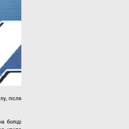
лу, після
на боліді