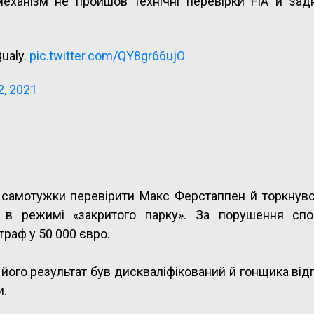
еханізм не пройшов технічні перевірки FIA й зад
Qualy.
pic.twitter.com/QY8gr66ujO
, 2021
в самотужки перевірити Макс Ферстаппен й торкнувс
 в режимі «закритого парку». За порушення спо
раф у 50 000 євро.
 його результат був дискваліфікований й гонщика ві
и.