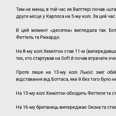
Тим не менш, в той час як Валттері почав «шт
друге місце у Карлоса на 5-му колі. За цей час
В цей момент «десятка» виглядала так: Ботт
Феттель та Ріккардо.
На 8-му колі Хемілтон став 11-м (випередивш
тих, хто стартував на Soft й почав втрачати зч
Проте лише на 13-му колі Льюїс зміг обі
відставання від Боттаса, яке й без того було н
На 15-му колі Хемілтон обходить Феттеля та с
На 16-му британець випереджає Окона та стає