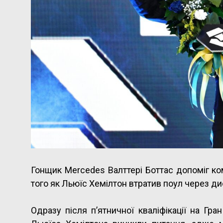
Гонщик Mercedes Валттері Боттас допоміг ком
того як Льюїс Хемілтон втратив поул через ди
Одразу після п’ятничної кваліфікації на Гр