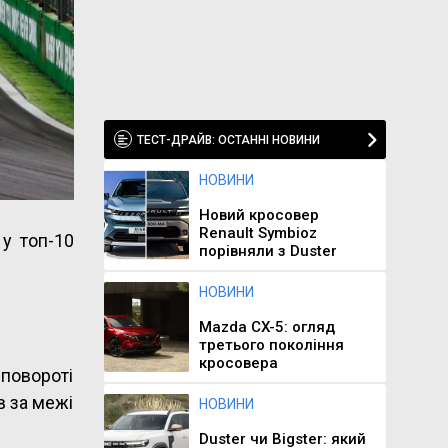
ТЕСТ-ДРАЙВ: ОСТАННІ НОВИНИ
НОВИНИ
Новий кросовер
Renault Symbioz
у топ-10
порівняли з Duster
НОВИНИ
Mazda CX-5: огляд
третього покоління
кросовера
 повороті
в за межі
НОВИНИ
Duster чи Bigster: який