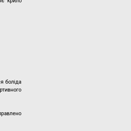
нє крило
я боліда
ртивного
дправлено