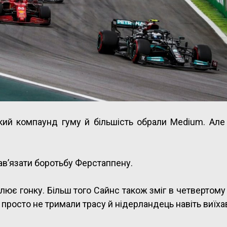
ий компаунд гуму й більшість обрали Medium. Але 
нав’язати боротьбу Ферстаппену.
лює гонку. Більш того Сайнс також зміг в четвертому
росто не тримали трасу й нідерландець навіть виїха