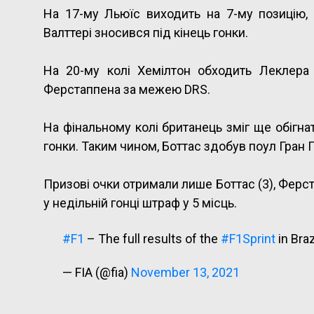
На 17-му Льюїс виходить на 7-му позицію, о
Валттері зносився під кінець гонки.
На 20-му колі Хемілтон обходить Леклера 
Ферстаппена за межею DRS.
На фінальному колі британець зміг ще обігна
гонки. Таким чином, Боттас здобув поул Гран 
Призові очки отримали лише Боттас (3), Ферста
у недільній гонці штраф у 5 місць.
#F1
– The full results of the
#F1Sprint
in Bra
— FIA (@fia)
November 13, 2021