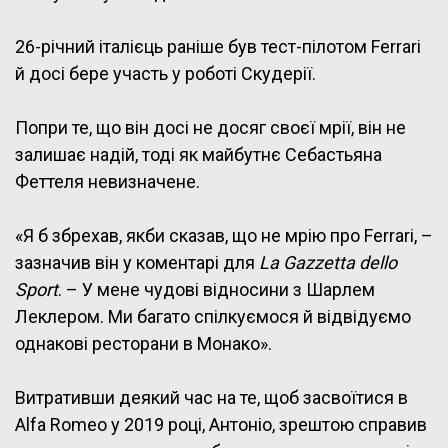
26-річний італієць раніше був тест-пілотом Ferrari
й досі бере участь у роботі Скудерії.
Попри те, що він досі не досяг своєї мрії, він не
залишає надій, тоді як майбутнє Себастьяна
Феттеля невизначене.
«Я б збрехав, якби сказав, що не мрію про Ferrari, –
зазначив він у коментарі для
La Gazzetta dello
Sport
. – У мене чудові відносини з Шарлем
Леклером. Ми багато спілкуємося й відвідуємо
однакові ресторани в Монако».
Витративши деякий час на те, щоб засвоїтися в
Alfa Romeo у 2019 році, Антоніо, зрештою справив