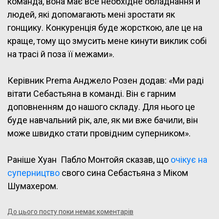
команда, вона має все необхідне обладнання й
людей, які допомагають мені зростати як
гонщику. Конкуренція буде жорсткою, але це на
краще, тому що змусить мене кинути виклик собі
на трасі й поза її межами».
Керівник Prema Анджело Розен додав: «Ми раді
вітати Себастьяна в команді. Він є гарним
доповненням до нашого складу. Для нього це
буде навчальний рік, але, як ми вже бачили, він
може швидко стати провідним суперником».
Раніше Хуан Пабло Монтойя сказав, що
очікує на
суперництво
свого сина Себастьяна з Міком
Шумахером.
До цього посту поки немає коментарів