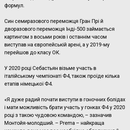
формул.
Син семиразового переможця Гран Прі й
дворазового переможця Інді-500 займається
картингом з восьми років і останнім часом
виступав на європейській арені, а у 2019-му
перейшов до класу ОК.
У 2020 році Себастьян візьме участь в
італійському чемпіонаті Ф4, також проїде кілька
етапів німецької Ф4.
«Я дуже радий почати виступи в гоночних болідах
і мати можливість брати участь у гонках Ф4 у 2020
році з такою чудовою командою, – зазначив
Монтойя-молодший. – Prema – найкраща