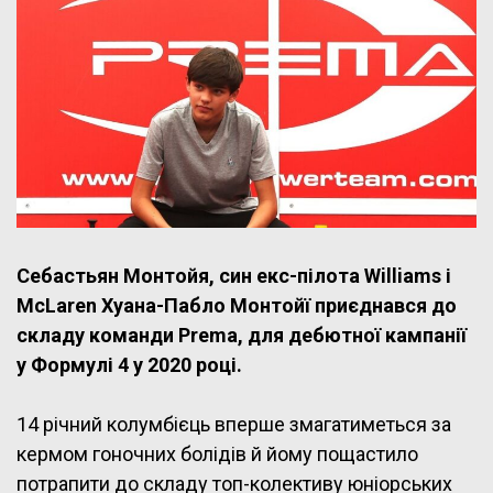
Себастьян Монтойя, син екс-пілота Williams і
McLaren Хуана-Пабло Монтойї приєднався до
складу команди Prema, для дебютної кампанії
у Формулі 4 у 2020 році.
14 річний колумбієць вперше змагатиметься за
кермом гоночних болідів й йому пощастило
потрапити до складу топ-колективу юніорських