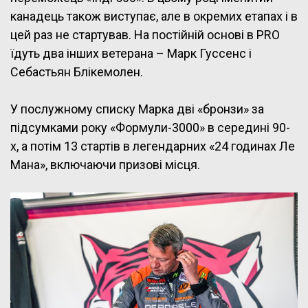
канадець також виступає, але в окремих етапах і в
цей раз не стартував. На постійній основі в PRO
їдуть два інших ветерана – Марк Гуссенс і
Себастьян Блікемолен.
У послужному списку Марка дві «бронзи» за
підсумками року «Формули-3000» в середині 90-
х, а потім 13 стартів в легендарних «24 годинах Ле
Мана», включаючи призові місця.