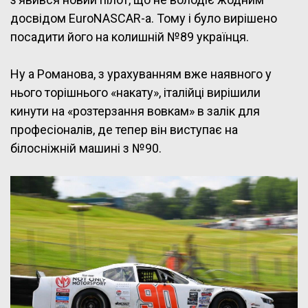
досвідом EuroNASCAR-а. Тому і було вирішено
посадити його на колишній №89 українця.
Ну а Романова, з урахуванням вже наявного у
нього торішнього «накату», італійці вирішили
кинути на «розтерзання вовкам» в залік для
професіоналів, де тепер він виступає на
білосніжній машині з №90.