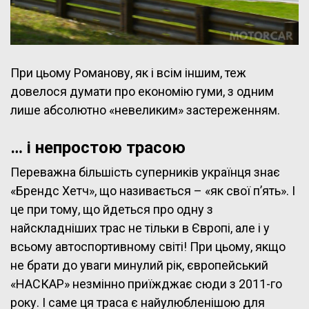
При цьому Романову, як і всім іншим, теж
довелося думати про економію гуми, з одним
лише абсолютно «невеликим» застереженням.
… і непростою трасою
Переважна більшість суперників українця знає
«Брендс Хетч», що називається – «як свої п’ять». І
це при тому, що йдеться про одну з
найскладніших трас не тільки в Європі, але і у
всьому автоспортивному світі! При цьому, якщо
не брати до уваги минулий рік, європейський
«НАСКАР» незмінно приїжджає сюди з 2011-го
року. І саме ця траса є найулюбленішою для