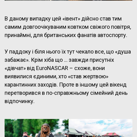
В даному випадку цей «івент» дійсно став тим
самим довгоочікуваним ковтком свіжого повітря,
принаймні, для британських фанатів автоспорту.
У паддоку і біля нього їх тут чекало все, що «душа
забажає». Крім хіба що … завжди присутніх
«дівчат» від EuroNASCAR – схоже, вони
виявилися єдиними, хто «став жертвою»
карантинних заходів. Проте в іншому цей вікенд
перетворився в по-справжньому сімейний день
відпочинку.