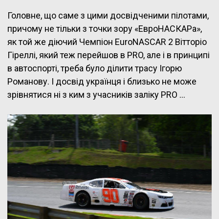
Головне, що саме з цими досвідченими пілотами,
причому не тільки з точки зору «ЕвроНАСКАРа»,
як той же діючий Чемпіон EuroNASCAR 2 Вітторіо
Гіреллі, який теж перейшов в PRO, але і в принципі
в автоспорті, треба було ділити трасу Ігорю
Романову. І досвід українця і близько не може
зрівнятися ні з ким з учасників заліку PRO …