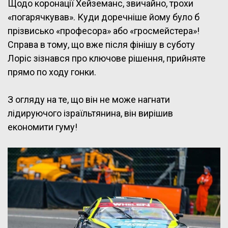
Щодо коронації Хейземанс, звичайно, трохи
«погарячкував». Куди доречніше йому було б
прізвисько «професора» або «гросмейстера»!
Справа в тому, що вже після фінішу в суботу
Лоріс зізнався про ключове рішення, прийняте
прямо по ходу гонки.
З огляду на те, що він не може нагнати
лідируючого ізраїльтянина, він вирішив
економити гуму!