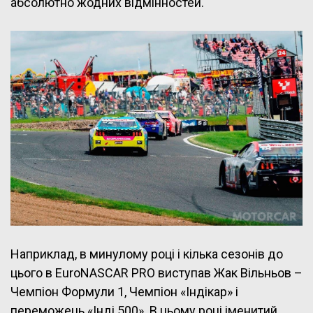
абсолютно жодних відмінностей.
Наприклад, в минулому році і кілька сезонів до
цього в EuroNASCAR PRO виступав Жак Вільньов –
Чемпіон Формули 1, Чемпіон «Індікар» і
переможець «Інді 500». В цьому році іменитий