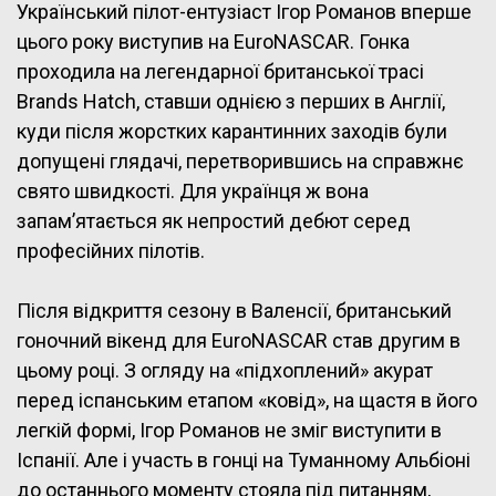
Український пілот-ентузіаст Ігор Романов вперше
цього року виступив на EuroNASCAR. Гонка
проходила на легендарної британської трасі
Brands Hatch, ставши однією з перших в Англії,
куди після жорстких карантинних заходів були
допущені глядачі, перетворившись на справжнє
свято швидкості. Для українця ж вона
запам’ятається як непростий дебют серед
професійних пілотів.
Після відкриття сезону в Валенсії, британський
гоночний вікенд для EuroNASCAR став другим в
цьому році. З огляду на «підхоплений» акурат
перед іспанським етапом «ковід», на щастя в його
легкій формі, Ігор Романов не зміг виступити в
Іспанії. Але і участь в гонці на Туманному Альбіоні
до останнього моменту стояла під питанням,