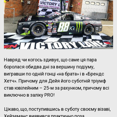
Навряд чи когось здивує, що саме ця пара
боролася обидва дні за вершину подіуму,
вигравши по одній гонці «на брата» і в «Брендс
Хетч». Причому для Дейя його суботній тріумф
став ювілейним – 25-м за рахунком, причому всі
виключно в заліку PRO!
Цікаво, що, поступившись в суботу своєму візаві,
Хейземанс виявився практично поза