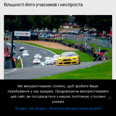
більшості його учасників і неспроста.
Ми використовуємо cookies, щоб зробити Ваше
перебування у нас кращим. Продовжуючи використовувати
цей сайт, ви погоджуєтеся з нашою політикою стосовно
Якщо не брати до уваги етапи EuroNASCAR на
cookies
зовсім мікроскопічному імпровізованому овалі,
Згоден
Не згоден
Політика використання cookies
облаштованому на паркінгу у Франції і