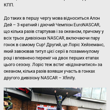
КПП.
До таких в першу чергу мова відноситься Алон
Дей – 3-кратний і діючий Чемпіон EuroNASCAR,
що кілька разів стартував і за океаном, причому у
всіх трьох дивізіонах NASCAR, включаючи пару
гонок в самому Cup! Другий, це Лоріс Хейземанс,
який завоював титул цієї серії в позаминулому
році і впевнено переміг на двох перших етапах
цього сезону. Лоріс теж встиг «відзначитися» за
океаном, кілька разів взявши участь в гонках
другого дивізіону NASCAR – Xfinity.