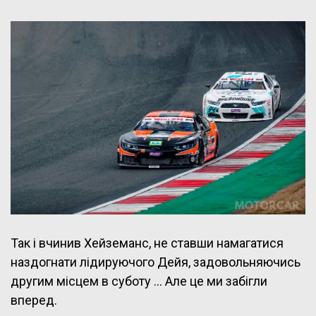
Так і вчинив Хейземанс, не ставши намагатися
наздогнати лідируючого Дейя, задовольняючись
другим місцем в суботу … Але це ми забігли
вперед.