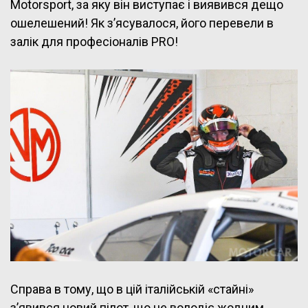
Motorsport, за яку він виступає і виявився дещо
ошелешений! Як з’ясувалося, його перевели в
залік для професіоналів PRO!
Справа в тому, що в цій італійській «стайні»
з’явився новий пілот, що не володіє жодним