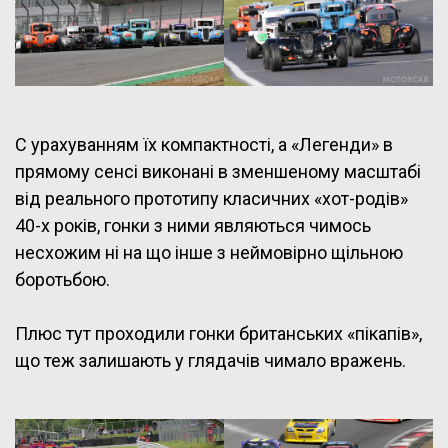
C урахуванням їх компактності, а «Легенди» в
прямому сенсі виконані в зменшеному масштабі
від реального прототипу класичних «хот-родів»
40-х років, гонки з ними являються чимось
несхожим ні на що інше з неймовірно щільною
боротьбою.
Плюс тут проходили гонки британських «пікапів»,
що теж залишають у глядачів чимало вражень.