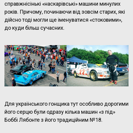
справжнісінькі «наскарівські» машини минулих
років. Причому, починаючи від зовсім старих, які
дійсно тоді могли ще іменуватися «стоковими»,
до куди більш сучасних.
Для українського гонщика тут особливо дорогими
його серцю були одразу кілька машин «з під»
Боббі Лябонте з його традиційним №18.