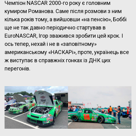
Чемпіон NASCAR 2000-го року є головним
кумиром Романова. Саме після розмови з ним
кілька років тому, а вийшовши «на пенсію», Боббі
ще не так давно періодично стартував в
EuroNASCAR, Ігор зважився зробити цей крок. І
ось тепер, нехай і не в «заповітному»
американському «НАСКАРі», проте, українець все
ж виступає в справжніх гонках із ДНК цих
перегонів.