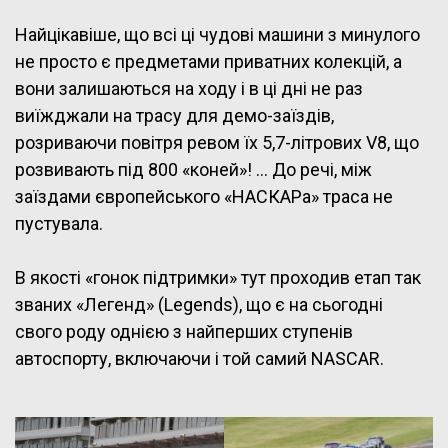
Найцікавіше, що всі ці чудові машини з минулого
не просто є предметами приватних колекцій, а
вони залишаються на ходу і в ці дні не раз
виїжджали на трасу для демо-заїздів,
розриваючи повітря ревом їх 5,7-літрових V8, що
розвивають під 800 «коней»! … До речі, між
заїздами європейського «НАСКАРа» траса не
пустувала.
В якості «гонок підтримки» тут проходив етап так
званих «Легенд» (Legends), що є на сьогодні
свого роду однією з найперших ступенів
автоспорту, включаючи і той самий NASCAR.