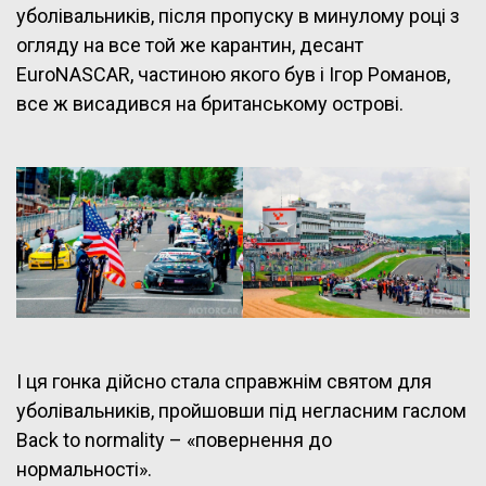
уболівальників, після пропуску в минулому році з
огляду на все той же карантин, десант
EuroNASCAR, частиною якого був і Ігор Романов,
все ж висадився на британському острові.
І ця гонка дійсно стала справжнім святом для
уболівальників, пройшовши під негласним гаслом
Back to normality – «повернення до
нормальності».