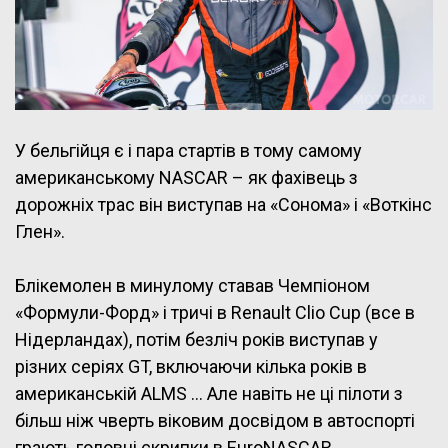
У бельгійця є і пара стартів в тому самому
американському NASCAR – як фахівець з
дорожніх трас він виступав на «Сонома» і «Воткінс
Глен».
Блікемолен в минулому ставав Чемпіоном
«Формули-Форд» і тричі в Renault Clio Cup (все в
Нідерландах), потім безліч років виступав у
різних серіях GT, включаючи кілька років в
американській ALMS … Але навіть не ці пілоти з
більш ніж чверть віковим досвідом в автоспорті
грають головні скрипки в EuroNASCAR.