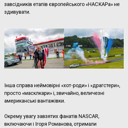
завсідників етапів європейського «НАСКАРа» не
здивувати.
Інша справа неймовірні «хот-роди» і «драгстери»,
просто «масклкари» і, звичайно, величезні
американські вантажівки.
Окрему увагу завзятих фанатів NASCAR,
включаючи і Ігоря Романова, отримали