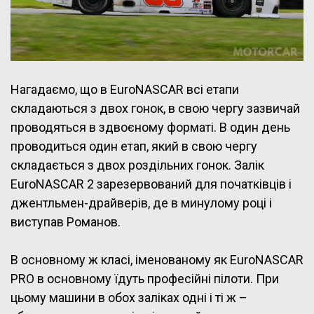
Нагадаємо, що в EuroNASCAR всі етапи
складаються з двох гонок, в свою чергу зазвичай
проводяться в здвоєному форматі. В один день
проводиться один етап, який в свою чергу
складається з двох роздільних гонок. Залік
EuroNASCAR 2 зарезервований для початківців і
джентльмен-драйверів, де в минулому році і
виступав Романов.
В основному ж класі, іменованому як EuroNASCAR
PRO в основному їдуть професійні пілоти. При
цьому машини в обох заліках одні і ті ж –