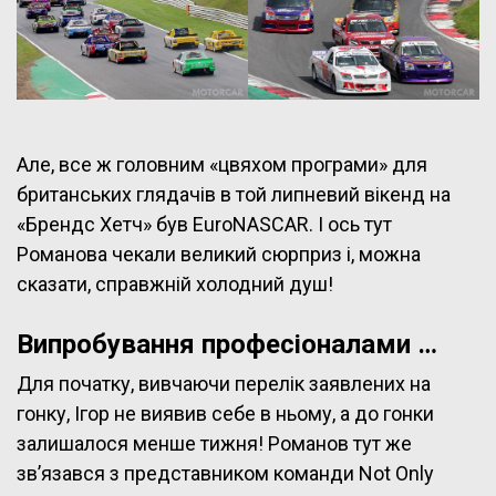
Але, все ж головним «цвяхом програми» для
британських глядачів в той липневий вікенд на
«Брендс Хетч» був EuroNASCAR. І ось тут
Романова чекали великий сюрприз і, можна
сказати, справжній холодний душ!
Випробування професіоналами …
Для початку, вивчаючи перелік заявлених на
гонку, Ігор не виявив себе в ньому, а до гонки
залишалося менше тижня! Романов тут же
зв’язався з представником команди Not Only