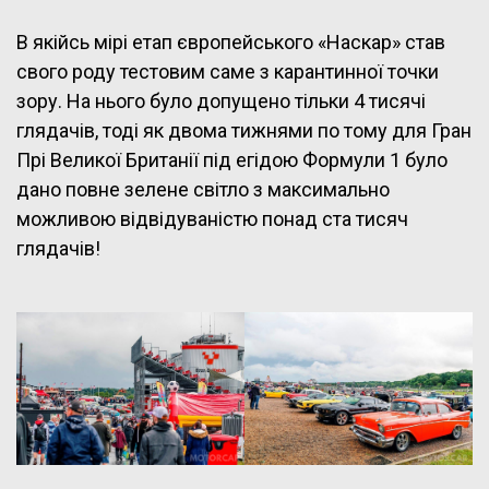
В якійсь мірі етап європейського «Наскар» став
свого роду тестовим саме з карантинної точки
зору. На нього було допущено тільки 4 тисячі
глядачів, тоді як двома тижнями по тому для Гран
Прі Великої Британії під егідою Формули 1 було
дано повне зелене світло з максимально
можливою відвідуваністю понад ста тисяч
глядачів!