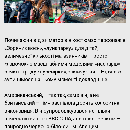
Починаючи від аніматорів в костюмах персонажів
«Зоряних воєн», «лунапарку» для дітей,
величезної кількості магазинчиків і просто
«лавочок» з масштабними моделями «наскарів» і
всякого роду «сувенірки», закінчуючи … Ні, все ж
зупинимося на цьому моменті докладніше.
Американський, – так так, саме він, а не
британський – гімн заспівала досить колоритна
виконавиця. Він супроводжувався не тільки
почесною вартою ВВС США, але і феєрверком –
природно червоно-біло-синім. Але цим