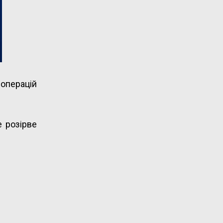
операцій
е розірве