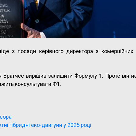
іде з посади керівного директора з комерційних 
он Братчес вирішив залишити Формулу 1. Проте він н
овжить консультувати Ф1.
нсора
ні гібридні еко-двигуни у 2025 році