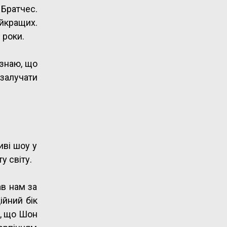
 Братчес.
айкращих.
 роки.
 знаю, що
 залучати
иві шоу у
у світу.
ав нам за
ійний бік
й, що Шон