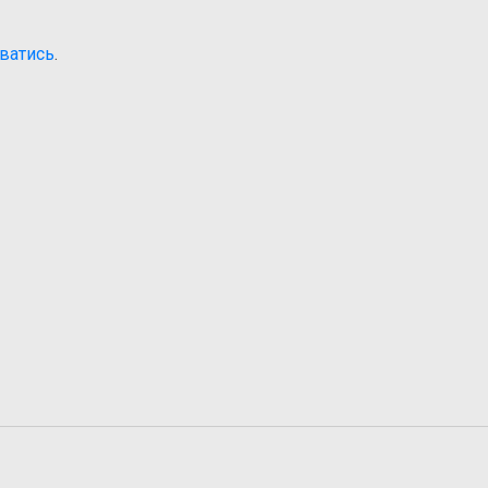
ватись
.