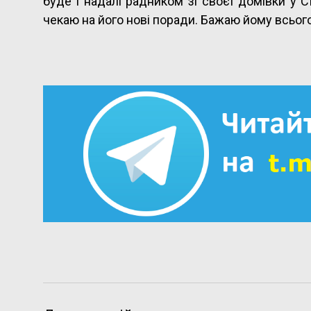
буде і надалі радником зі своєї домівки у 
чекаю на його нові поради. Бажаю йому всьог