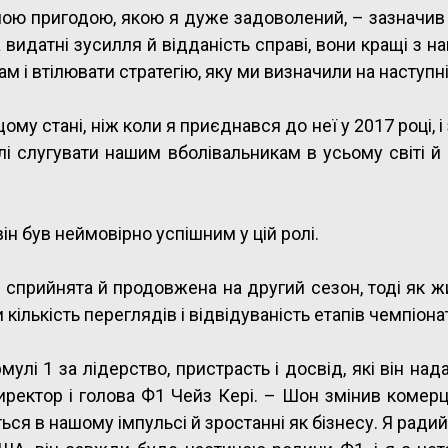
рною пригодою, якою я дуже задоволений, – зазначив
видатні зусилля й відданість справі, вони кращі з н
м і втілювати стратегію, яку ми визначили на наступні
у стані, ніж коли я приєднався до неї у 2017 році, і
лі слугувати нашим вболівальникам в усьому світі й
ін був неймовірно успішним у цій ролі.
но сприйнята й продовжена на другий сезон, тоді як ж
ількість переглядів і відвідуваність етапів чемпіонат
улі 1 за лідерство, пристрасть і досвід, які він над
иректор і голова Ф1 Чейз Кері. – Шон змінив комерц
ься в нашому імпульсі й зростанні як бізнесу. Я ради