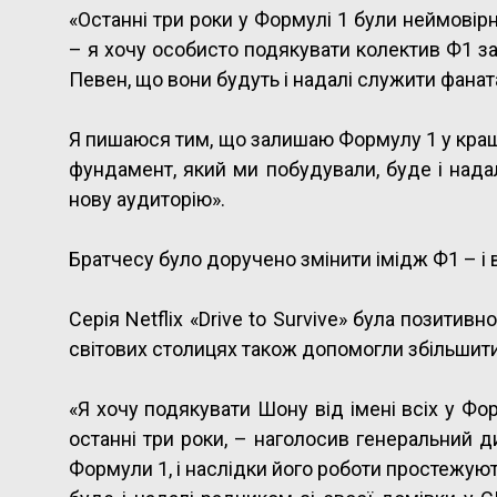
«Останні три роки у Формулі 1 були неймові
– я хочу особисто подякувати колектив Ф1 за 
Певен, що вони будуть і надалі служити фаната
Я пишаюся тим, що залишаю Формулу 1 у кращом
фундамент, який ми побудували, буде і нада
нову аудиторію».
Братчесу було доручено змінити імідж Ф1 – і в
Серія Netflix «Drive to Survive» була позитив
світових столицях також допомогли збільшити к
«Я хочу подякувати Шону від імені всіх у Форм
останні три роки, – наголосив генеральний д
Формули 1, і наслідки його роботи простежуют