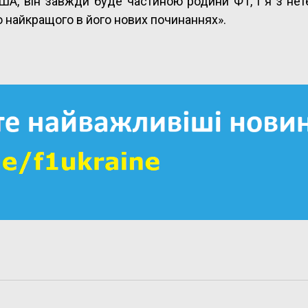
США, він завжди буде частиною родини Ф1, і я з не
о найкращого в його нових починаннях».