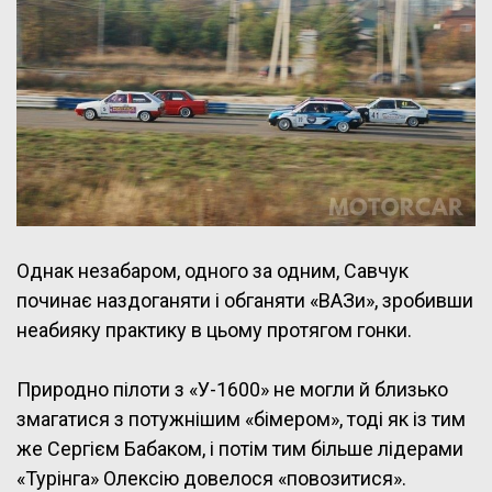
Однак незабаром, одного за одним, Савчук
починає наздоганяти і обганяти «ВАЗи», зробивши
неабияку практику в цьому протягом гонки.
Природно пілоти з «У-1600» не могли й близько
змагатися з потужнішим «бімером», тоді як із тим
же Сергієм Бабаком, і потім тим більше лідерами
«Турінга» Олексію довелося «повозитися».