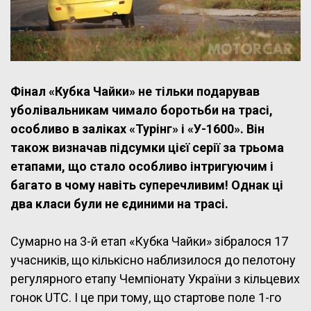
Фінал «Кубка Чайки» не тільки подарував
уболівальникам чимало боротьби на трасі,
особливо в заліках «Турінг» і «У-1600». Він
також визначав підсумки цієї серії за трьома
етапами, що стало особливо інтригуючим і
багато в чому навіть суперечливим! Однак ці
два класи були не єдиними на трасі.
Сумарно на 3-й етап «Кубка Чайки» зібралося 17
учасників, що кількісно наблизилося до пелотону
регулярного етапу Чемпіонату України з кільцевих
гонок UTC. І це при тому, що стартове поле 1-го