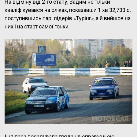
На відміну від 2-го етапу, Вадим не тільки
кваліфікувався на сліках, показавши 1 хв 32,733 с,
поступившись парі лідерів «Турінг», а й вийшов на
них і на старт самої гонки.
І ця пара порадувала глядачів справжньою