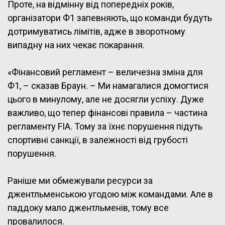
Проте, на відмінну від попередніх років,
організатори Ф1 запевняють, що команди будуть
дотримуватись лімітів, адже в зворотному
випадну на них чекає покарання.
«Фінансовий регламент – величезна зміна для
Ф1, – сказав Браун. – Ми намагалися домогтися
цього в минулому, але не досягли успіху. Дуже
важливо, що тепер фінансові правила – частина
регламенту FIA. Тому за їхнє порушення підуть
спортивні санкції, в залежності від грубості
порушення.
Раніше ми обмежували ресурси за
джентльменською угодою між командами. Але в
паддоку мало джентльменів, тому все
провалилося.