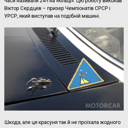
часи називали 24-і на «кільці». Цю роботу виконав
Віктор Сердцев – призер Чемпіонатів СРСР і
УРСР, який виступав на подібній машині.
Шкода, але ця красуня так й не проїхала жодного