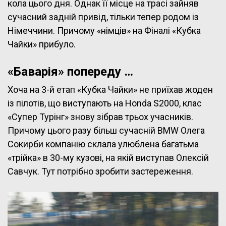
кола цього дня. Однак її місце на трасі зайняв
сучасний задній привід, тільки тепер родом із
Німеччини. Причому «німців» на Фіналі «Кубка
Чайки» прибуло.
«Баварія» попереду …
Хоча на 3-й етап «Кубка Чайки» не приїхав жоден
із пілотів, що виступають на Honda S2000, клас
«Супер Турінг» знову зібрав трьох учасників.
Причому цього разу більш сучасній BMW Олега
Сокирби компанію склала улюблена багатьма
«трійка» в 30-му кузові, на якій виступав Олексій
Савчук. Тут потрібно зробити застереження.