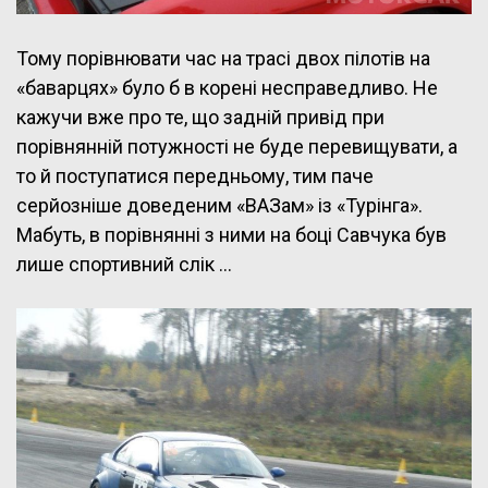
Тому порівнювати час на трасі двох пілотів на
«баварцях» було б в корені несправедливо. Не
кажучи вже про те, що задній привід при
порівнянній потужності не буде перевищувати, а
то й поступатися передньому, тим паче
серйозніше доведеним «ВАЗам» із «Турінга».
Мабуть, в порівнянні з ними на боці Савчука був
лише спортивний слік …