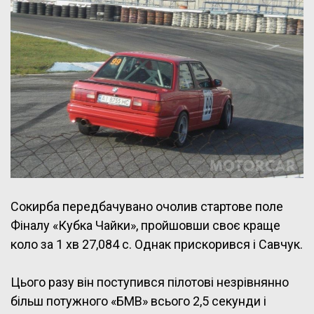
Сокирба передбачувано очолив стартове поле
Фіналу «Кубка Чайки», пройшовши своє краще
коло за 1 хв 27,084 с. Однак прискорився і Савчук.
Цього разу він поступився пілотові незрівнянно
більш потужного «БМВ» всього 2,5 секунди і