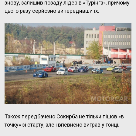
знову, залишив позаду лідерів «Турінга», причому
цього разу серйозно випередивши їх.
Також передбачено Сокирба не тільки пішов «в
точку» зі старту, але і впевнено виграв у гонці.