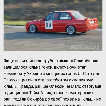
Якщо за вихлипною трубою німкені Сокирби вже
залишилося кілька гонок, включаючи етап
Чемпіонату України з кільцевих гонок UTC, то для
Савчука ця гонка стала дебютом у «великому
кільці». Правда, раніше Олексій не мало стартував
в дисципліні Тайм-Аттак, а також аматорських
ралі, тоді як Сокирба до своєї появи на «кільці» не
мав взагалі жодного гоночного досвіду …