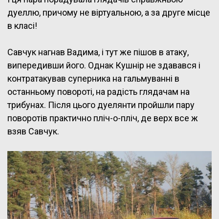
дуеллю, причому не віртуальною, а за друге місце
в класі!
Савчук нагнав Вадима, і тут же пішов в атаку,
випередивши його. Однак Кушнір не здавався і
контратакував суперника на гальмуванні в
останньому повороті, на радість глядачам на
трибунах. Після цього дуелянти пройшли пару
поворотів практично пліч-о-пліч, де верх все ж
взяв Савчук.