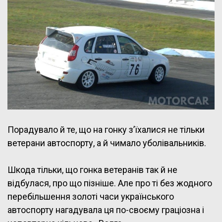
Порадувало й те, що на гонку з’їхалися не тільки
ветерани автоспорту, а й чимало уболівальників.
Шкода тільки, що гонка ветеранів так й не
відбулася, про що пізніше. Але про ті без жодного
перебільшення золоті часи українського
автоспорту нагадувала ця по-своєму граціозна і