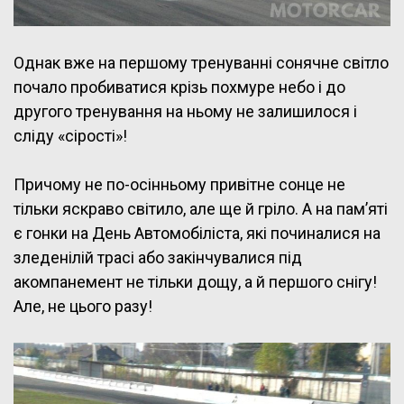
Однак вже на першому тренуванні сонячне світло
почало пробиватися крізь похмуре небо і до
другого тренування на ньому не залишилося і
сліду «сірості»!
Причому не по-осінньому привітне сонце не
тільки яскраво світило, але ще й гріло. А на пам’яті
є гонки на День Автомобіліста, які починалися на
зледенілій трасі або закінчувалися під
акомпанемент не тільки дощу, а й першого снігу!
Але, не цього разу!