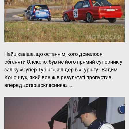
Найцікавіше, що останнім, кого довелося
обганяти Олексію, був не його прямий суперник у
заліку «Супер Турінг», а лідер в «Турінгу» Вадим
Конончук, який все ж в результаті пропустив
вперед «старшокласника» …