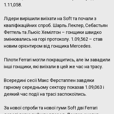
1.11,058.
Лідери вирішили виїхати на Soft та почали з
кваліфікаційних спроб. Шарль Леклер, Себастьян
Феттель та Льюїс Хемілтон – гонщики швидко
змінювались на горі протоколу. 1.09,562 – став
новим орієнтиром від гонщика Mercedes.
Пілоти Ferrari могли покращитись, але їм завадили
інші гонщики, які виїхали в цей же час на трасу.
Всередині сесії Макс Ферстаппен завдяки
гарному середньому сектору показав 1.09,063 і
деякий час події на трасі заспокоїлись.
За нової спроби та нової гуми Soft дві Ferrari