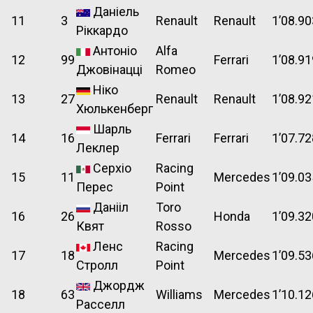
Даніель
11
3
Renault
Renault
1’08.90
Ріккардо
Антоніо
Alfa
12
99
Ferrari
1’08.91
Джовінацці
Romeo
Ніко
13
27
Renault
Renault
1’08.92
Хюлькенберг
Шарль
14
16
Ferrari
Ferrari
1’07.72
Леклер
Серхіо
Racing
15
11
Mercedes
1’09.03
Перес
Point
Данііл
Toro
16
26
Honda
1’09.32
Квят
Rosso
Ленс
Racing
17
18
Mercedes
1’09.53
Стролл
Point
Джордж
18
63
Williams
Mercedes
1’10.12
Расселл