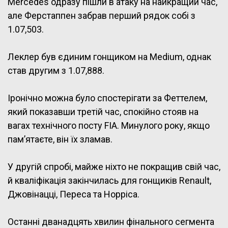
Mercedes одразу пішли в атаку на найкращий час,
але Ферстаппен забрав перший рядок собі з
1.07,503.
Леклер був єдиним гонщиком на Medium, однак
став другим з 1.07,888.
Іронічно можна було спостерігати за Феттелем,
який показавши третій час, спокійно стояв на
вагах технічного посту FIA. Минулого року, якщо
пам’ятаєте, він їх зламав.
У другій спробі, майже ніхто не покращив свій час,
й кваліфікація закінчилась для гонщиків Renault,
Джовінацці, Переса та Норріса.
Останні дванадцять хвилин фінального сегмента