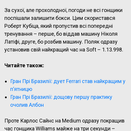
За сухої, але прохолодної, погоди не всі гонщики
поспішали залишити бокси. Цим скористався
Роберт Кубіца, який пропустив всі попередні
тренування – перше, бо віддав машину Ніколя
Латіфі, друге, бо розбив машину. Поляк одразу
установив свій найкращий час на Soft – 1.13.998.
Читайте також:
Гран Прі Бразилії: дует Ferrari став найкращим у
п’ятницю
Гран Прі Бразилії: дощову першу практику
очолив Албон
Проте Карлос Сайнс на Medium одразу покращив
час гонщика Williams майже на три секунди –