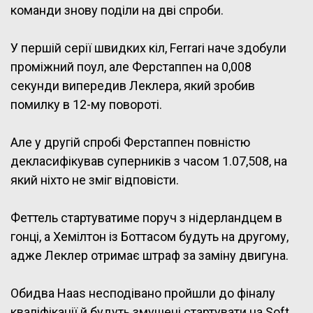
команди знову поділи на дві спроби.
У першій серії швидких кіл, Ferrari наче здобули
проміжний поул, але Ферстаппен на 0,008
секунди випередив Леклера, який зробив
помилку в 12-му повороті.
Але у другій спробі Ферстаппен повністю
декласифікував суперників з часом 1.07,508, на
який ніхто не зміг відповісти.
Феттель стартуватиме поруч з нідерландцем в
гонці, а Хемілтон із Боттасом будуть на другому,
адже Леклер отримає штраф за заміну двигуна.
Обидва Haas несподівано пройшли до фіналу
кваліфікації й будуть змушені стартувати на Soft,