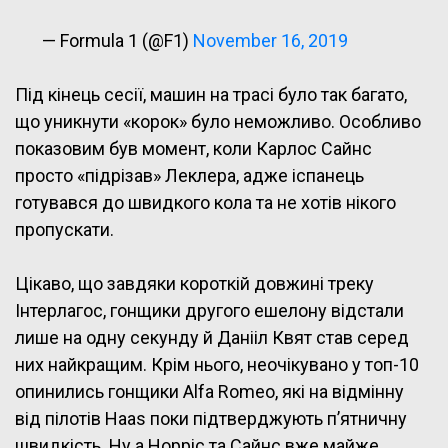
— Formula 1 (@F1)
November 16, 2019
Під кінець сесії, машин на трасі було так багато,
що уникнути «корок» було неможливо. Особливо
показовим був момент, коли Карлос Сайнс
просто «підрізав» Леклера, адже іспанець
готувався до швидкого кола та не хотів нікого
пропускати.
Цікаво, що завдяки короткій довжині треку
Інтерлагос, гонщики другого ешелону відстали
лише на одну секунду й Данііл Квят став серед
них найкращим. Крім нього, неочікувано у топ-10
опинились гонщики Alfa Romeo, які на відмінну
від пілотів Haas поки підтверджують п’ятничну
швидкість. Ну а Норріс та Сайнс вже майже