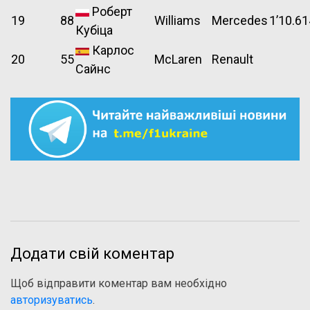
Роберт
19
88
Williams
Mercedes
1’10.61
Кубіца
Карлос
20
55
McLaren
Renault
Сайнс
Додати свій коментар
Щоб відправити коментар вам необхідно
авторизуватись
.