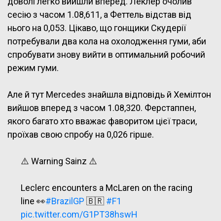
доволі легко вийшли вперед. Леклер очолив
сесію з часом 1.08,611, а Феттель відстав від
нього на 0,053. Цікаво, що гонщики Скудерії
потребували два кола на охолодження гуми, аби
спробувати знову вийти в оптимальний робочий
режим гуми.
Але й тут Mercedes знайшла відповідь й Хемілтон
вийшов вперед з часом 1.08,320. Ферстаппен,
якого багато хто вважає фаворитом цієї траси,
проїхав свою спробу на 0,026 гірше.
⚠️ Warning Sainz ⚠️
Leclerc encounters a McLaren on the racing
line 👀
#BrazilGP
🇧🇷
#F1
pic.twitter.com/G1PT38hswH