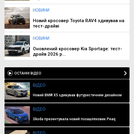
НОВИНИ
Новий кросовер Toyota RAV4 здивував на
тест-драйві
НОВИНИ
Оновлений кросовер Kia Sportage: тест-
драйв 2026 р...
ОСТАННІ ВІДЕО
ВІДЕО
Новий BMW X5 здивував футуристичним дизайном
ВІДЕО
Skoda презентувала новий позашляховик Peaq
ВІДЕО