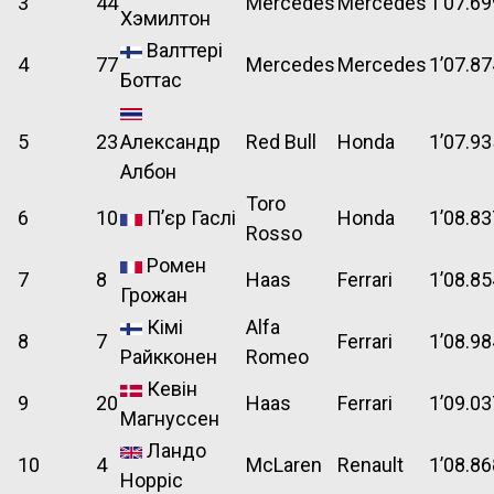
3
44
Mercedes
Mercedes
1’07.69
Хэмилтон
Валттері
4
77
Mercedes
Mercedes
1’07.87
Боттас
5
23
Александр
Red Bull
Honda
1’07.93
Албон
Toro
6
10
П’єр Гаслі
Honda
1’08.83
Rosso
Ромен
7
8
Haas
Ferrari
1’08.85
Грожан
Кімі
Alfa
8
7
Ferrari
1’08.98
Райкконен
Romeo
Кевін
9
20
Haas
Ferrari
1’09.03
Магнуссен
Ландо
10
4
McLaren
Renault
1’08.86
Норріс