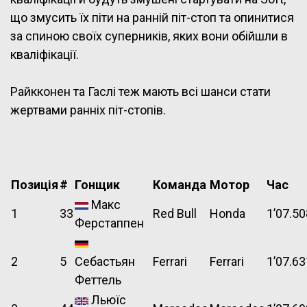
що змусить їх піти на ранній піт-стоп та опинитися
за спиною своїх суперників, яких вони обійшли в
кваліфікації.
Райкконен та Гаслі теж мають всі шанси стати
жертвами ранніх піт-стопів.
Позиція
#
Гонщик
Команда
Мотор
Час
Макс
1
33
Red Bull
Honda
1’07.50
Ферстаппен
2
5
Себастьян
Ferrari
Ferrari
1’07.63
Феттель
Льюїс