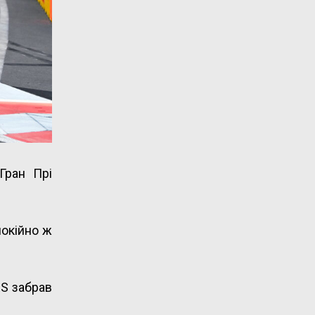
Гран Прі
покійно ж
RS забрав