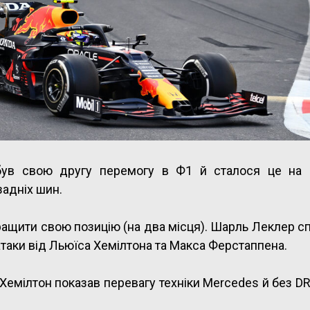
був свою другу перемогу в Ф1 й сталося це на 
задніх шин.
кращити свою позицію (на два місця). Шарль Леклер с
 атаки від Льюїса Хемілтона та Макса Ферстаппена.
 Хемілтон показав перевагу техніки Mercedes й без D