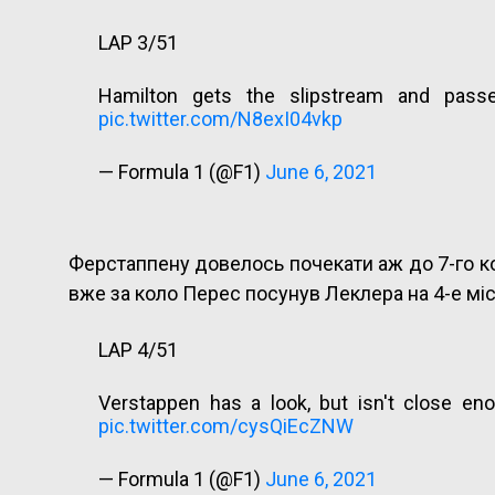
LAP 3/51
Hamilton gets the slipstream and pass
pic.twitter.com/N8exI04vkp
— Formula 1 (@F1)
June 6, 2021
Ферстаппену довелось почекати аж до 7-го кол
вже за коло Перес посунув Леклера на 4-е міс
LAP 4/51
Verstappen has a look, but isn't close 
pic.twitter.com/cysQiEcZNW
— Formula 1 (@F1)
June 6, 2021