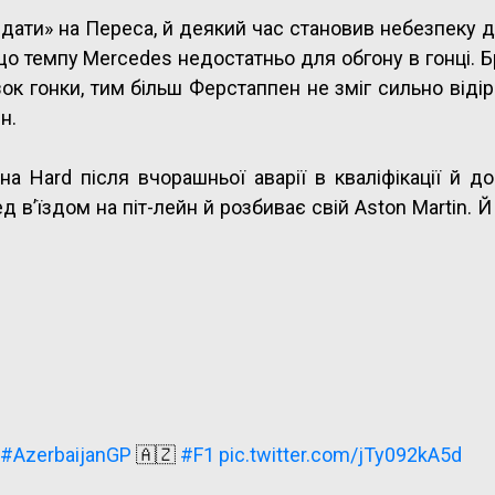
ідати» на Переса, й деякий час становив небезпеку 
, що темпу Mercedes недостатньо для обгону в гонці. 
ок гонки, тим більш Ферстаппен не зміг сильно відір
н.
на Hard після вчорашньої аварії в кваліфікації й д
 в’їздом на піт-лейн й розбиває свій Aston Martin. Й
#AzerbaijanGP
🇦🇿
#F1
pic.twitter.com/jTy092kA5d