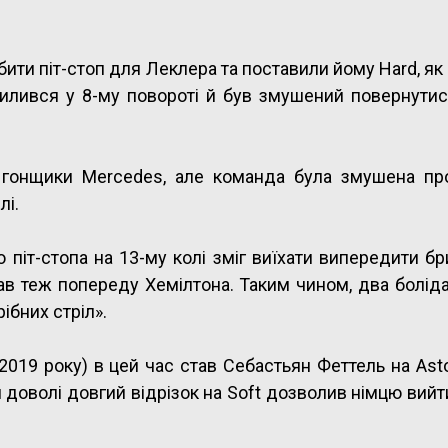
обити піт-стоп для Леклера та поставили йому Hard, як
илився у 8-му повороті й був змушений повернутис
а гонщики Mercedes, але команда була змушена пр
лі.
 піт-стопа на 13-му колі зміг виїхати випередити бр
ав теж попереду Хемілтона. Таким чином, два боліда
ібних стріл».
2019 року) в цей час став Себастьян Феттель на Asto
й доволі довгий відрізок на Soft дозволив німцю вий