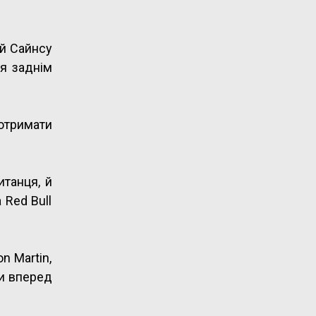
 й Сайнсу
я заднім
отримати
итанця, й
 Red Bull
n Martin,
ти вперед