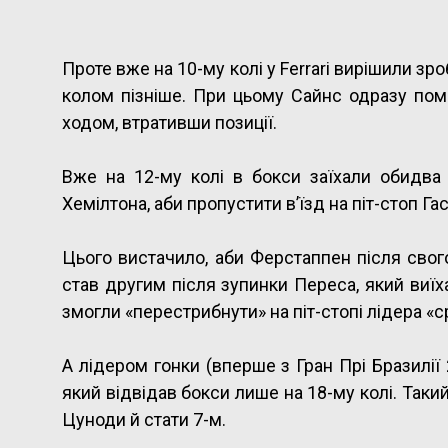
Проте вже на 10-му колі у Ferrari вирішили зр
колом пізніше. При цьому Сайнс одразу пом
ходом, втративши позиції.
Вже на 12-му колі в бокси заїхали обидв
Хемілтона, аби пропустити в’їзд на піт-стоп Гас
Цього вистачило, аби Ферстаппен після свого
став другим після зупинки Переса, який виїх
змогли «перестрибнути» на піт-стопі лідера «ср
А лідером гонки (вперше з Гран Прі Бразилії 
який відвідав бокси лише на 18-му колі. Таки
Цуноди й стати 7-м.