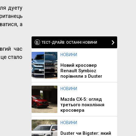
для дуету
Британець
ватися, а
ТЕСТ-ДРАЙВ: ОСТАННІ НОВИНИ
овгий час
НОВИНИ
 це стало
Новий кросовер
Renault Symbioz
порівняли з Duster
НОВИНИ
Mazda CX-5: огляд
третього покоління
кросовера
НОВИНИ
Duster чи Bigster: який