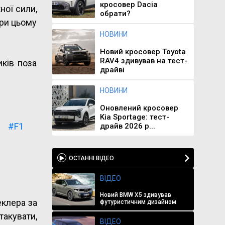
кросовер Dacia
ної сили,
обрати?
при цьому
НОВИНИ
Новий кросовер Toyota
RAV4 здивував на тест-
иків поза
драйві
НОВИНИ
Оновлений кросовер
Kia Sportage: тест-

#F1
драйв 2026 р...
ОСТАННІ ВІДЕО
ВІДЕО
Новий BMW X5 здивував
еклера за
футуристичним дизайном
такувати,
ВІДЕО