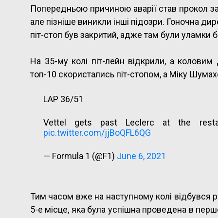
Попередньою причиною аварії став прокол зад
— Formula 1 (@F1)
June 6, 2021
але пізніше виникли інші підозри. Гоночна ди
піт-стоп був закритий, адже там були уламки 
На 35-му колі піт-лейн відкрили, а коловим
топ-10 скористались піт-стопом, а Міку Шумах
LAP 36/51
Vettel gets past Leclerc at the re
pic.twitter.com/jjBoQFL6QG
— Formula 1 (@F1)
June 6, 2021
Тим часом вже на наступному колі відбувся р
5-е місце, яка була успішна проведена в перш