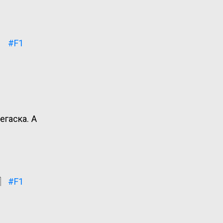

#F1
егаска. А

#F1