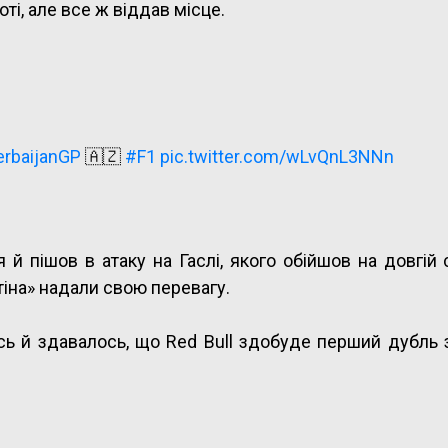
і, але все ж віддав місце.
rbaijanGP
🇦🇿
#F1
pic.twitter.com/wLvQnL3NNn
 й пішов в атаку на Гаслі, якого обійшов на довгій 
тіна» надали свою перевагу.
ась й здавалось, що Red Bull здобуде перший дубль 