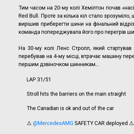
Тим часом на 20-му колі Хемілтон почав «нас
Red Bull. Проте за кілька кіл стало зрозуміло
вирішив приберегти шини на фінальний відріз
команда попереджувала його про перегрів ши
На 30-му колі Ленс Стролл, який стартував 
перебував на 4-му місці, втрачає машину перед
першим дзвіночком шинникам…
LAP 31/51
Stroll hits the barriers on the main straight
The Canadian is ok and out of the car
⚠️
@MercedesAMG
SAFETY CAR deployed ⚠️