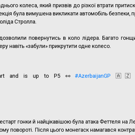
нього колеса, який призвів до різкої втрати притиск
рекція була вимушена викликати автомобіль безпеки, 
боліда Стролла.
 дозволили повернутись в коло лідера. Багато гонщ
еру навіть «забули» прикрутити одне колесо.
start and is up to P5 👀
#AzerbaijanGP
🇦
естарт гонки й найцікавішою була атака Феттеля на Л
ому повороті. Після цього монегаск намагався контра