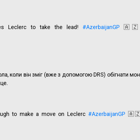
es Leclerc to take the lead!
#AzerbaijanGP
🇦
а, коли він зміг (вже з допомогою DRS) обігнати мон
це.
enough to make a move on Leclerc
#AzerbaijanGP
🇦