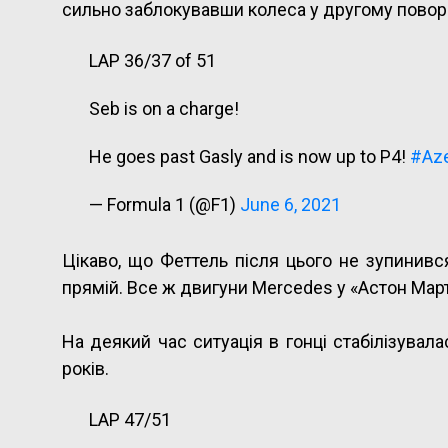
сильно заблокувавши колеса у другому поворот
LAP 36/37 of 51
Seb is on a charge!
He goes past Gasly and is now up to P4!
#Aze
— Formula 1 (@F1)
June 6, 2021
Цікаво, що Феттель після цього не зупинився
прямій. Все ж двигуни Mercedes у «Астон Мар
На деякий час ситуація в гонці стабілізувал
років.
LAP 47/51