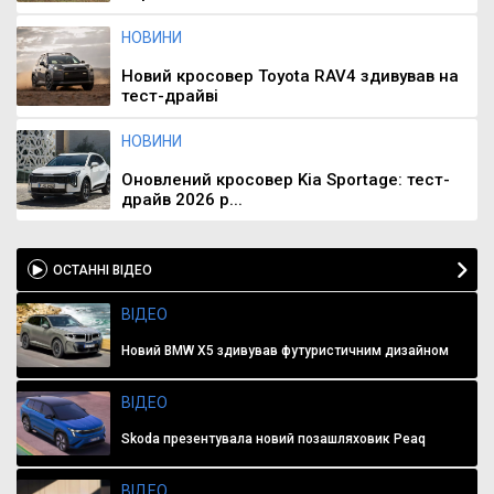
НОВИНИ
Новий кросовер Toyota RAV4 здивував на
тест-драйві
НОВИНИ
Оновлений кросовер Kia Sportage: тест-
драйв 2026 р...
ОСТАННІ ВІДЕО
ВІДЕО
Новий BMW X5 здивував футуристичним дизайном
ВІДЕО
Skoda презентувала новий позашляховик Peaq
ВІДЕО