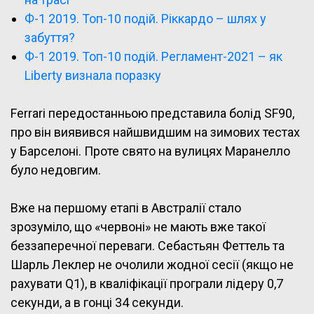
Ф-1 2019. Топ-10 подій. Ріккардо – шлях у
забуття?
Ф-1 2019. Топ-10 подій. Регламент-2021 – як
Liberty визнала поразку
Ferrari передостанньою представила болід SF90,
про він виявився найшвидшим на зимових тестах
у Барселоні. Проте свято на вулицях Маранелло
було недовгим.
Вже на першому етапі в Австралії стало
зрозуміло, що «червоні» не мають вже такої
беззаперечної переваги. Себастьян Феттель та
Шарль Леклер не очолили жодної сесії (якщо не
рахувати Q1), в кваліфікації програли лідеру 0,7
секунди, а в гонці 34 секунди.