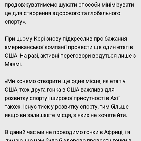
продовжуватимемо шукати способи мінімізувати
це для створення здорового та глобального
спорту».
При цьому Кері знову підкреслив про бажання
американської компанії провести ще один етап в
США. На разі, активні переговори ведуться лише з
Маямі.
«Ми хочемо створити ще одне місце, як етап у
США, тож друга гонка в США важлива для
розвитку спорту і широкої присутності в Азії
також. Існує тиск у розвитку спорту, тим більше
якщо ви залишаєте місця, з яких не хочете йти.
В даний час ми не проводимо гонки в Африці, і я
думаю, що нам було б здорово провести гонки в