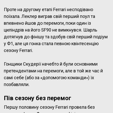
Проте на другому етапі Ferrari несподівано
поїхала. Леклер виграв свій перший поул та
впевнено йшов до перемоги, поки один із
циліндрів на його SF90 не вимкнувся. Шарль
дотягнув до фінішу та здобув свій перший подіум
у Ф1, але ця гонка стала певною квінтесенцію
сезону Ferrari.
Гонщики Скудерії начебто й були основними
претендентами на перемоги, але в той же час й
самі себе (або за «допомогою команди») їх
позбавляли.
Пів сезону без перемог
Першу половину сезону Ferrari провела без