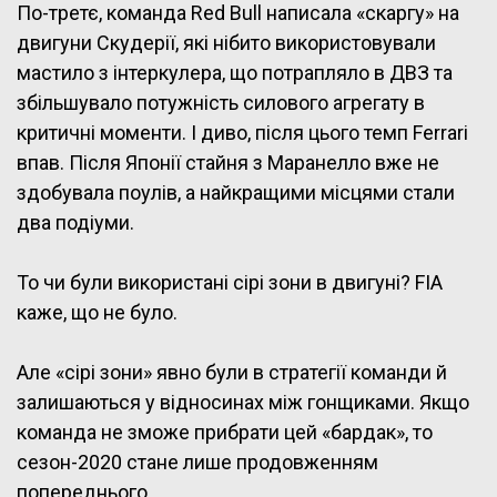
По-третє, команда Red Bull написала «скаргу» на
двигуни Скудерії, які нібито використовували
мастило з інтеркулера, що потрапляло в ДВЗ та
збільшувало потужність силового агрегату в
критичні моменти. І диво, після цього темп Ferrari
впав. Після Японії стайня з Маранелло вже не
здобувала поулів, а найкращими місцями стали
два подіуми.
То чи були використані сірі зони в двигуні? FIA
каже, що не було.
Але «сірі зони» явно були в стратегії команди й
залишаються у відносинах між гонщиками. Якщо
команда не зможе прибрати цей «бардак», то
сезон-2020 стане лише продовженням
попереднього.