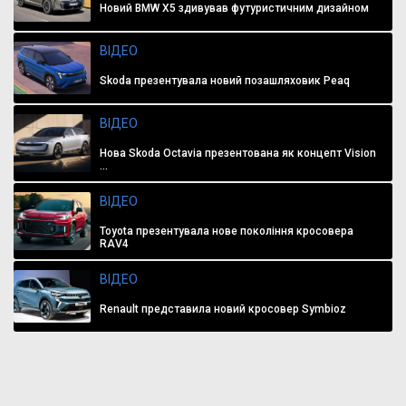
Новий BMW X5 здивував футуристичним дизайном
ВІДЕО
Skoda презентувала новий позашляховик Peaq
ВІДЕО
Нова Skoda Octavia презентована як концепт Vision
...
ВІДЕО
Toyota презентувала нове покоління кросовера
RAV4
ВІДЕО
Renault представила новий кросовер Symbioz