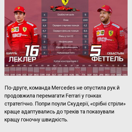
По-друге, команда Mercedes не опустила рук й
продовжила перемагати Ferrari у гонках
стратегічно. Попри поули Скудерії, «срібні стріли»
краще адаптувались до треків та показували
кращу гоночну швидкість.