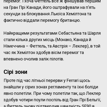
перемог. І хоча Феттель все ж фінішував першим
на Гран Прі Канади, його оштрафували на п’ять
секунди за блокування Льюїса Хемілтона та
фактично віддали перемогу британцю.
Найкращими результатами Себастьяна та Шарля
стали кілька других місць (Монако, Канада й
Німеччина – Феттель, та Австрія – Леклер), в той
час як Хемілтон здобув вісім перемог та
впевнено очолив залік пілотів.
Сірі зони
Проте під час літньої перерви у Ferrari щось
знайшли у сірих зонах регламенту та їхні боліди
явно полетіли. При чому полетіли так, що Леклер
здобув чотири поули поспіль від Гран Прі Бельгії,
а Феттель знову підтвердив швидкість SF90 в