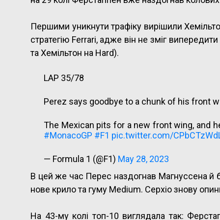
Першими уникнути трафіку вирішили Хемільто
стратегію Ferrari, адже він не зміг випередит
та Хемільтон на Hard).
LAP 35/78
Perez says goodbye to a chunk of his front w
The Mexican pits for a new front wing, and h
#MonacoGP
#F1
pic.twitter.com/CPbCTzWd
— Formula 1 (@F1)
May 28, 2023
В цей же час Перес наздогнав Магнуссена й б
нове крило та гуму Medium. Серхіо знову опин
На 43-му колі топ-10 виглядала так: Ферстап