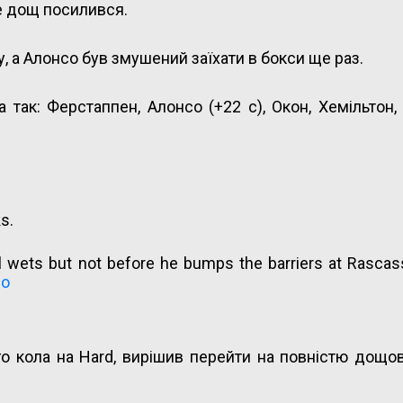
же дощ посилився.
 а Алонсо був змушений заїхати в бокси ще раз.
 так: Ферстаппен, Алонсо (+22 с), Окон, Хемільтон,
s.
ull wets but not before he bumps the barriers at Rascas
Po
го кола на Hard, вирішив перейти на повністю дощо