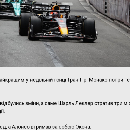
найкращим у недільній гонці Гран Прі Монако попри т
 відбулись зміни, а саме Шарль Леклер стратив три мі
ії.
ед, а Алонсо втримав за собою Окона.