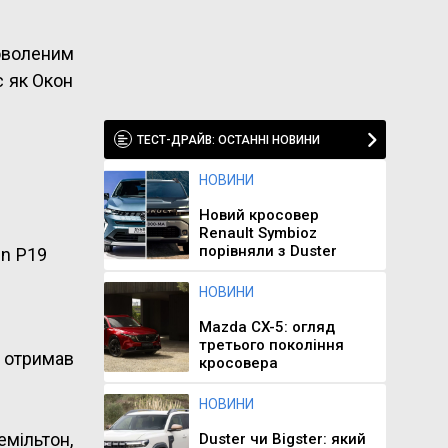
доволеним
с як Окон
ТЕСТ-ДРАЙВ: ОСТАННІ НОВИНИ
НОВИНИ
Новий кросовер
Renault Symbioz
порівняли з Duster
in P19
НОВИНИ
Mazda CX-5: огляд
третього покоління
ь отримав
кросовера
НОВИНИ
емільтон,
Duster чи Bigster: який