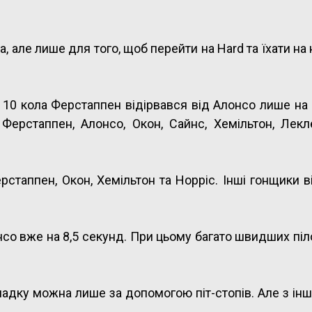
, але лише для того, щоб перейти на Hard та їхати на
 10 кола Ферстаппен відірвався від Алонсо лише на 2
рстаппен, Алонсо, Окон, Сайнс, Хемільтон, Леклер
стаппен, Окон, Хемільтон та Норріс. Інші гонщики в
нсо вже на 8,5 секунд. При цьому багато швидших піл
адку можна лише за допомогою піт-стопів. Але з інш
.