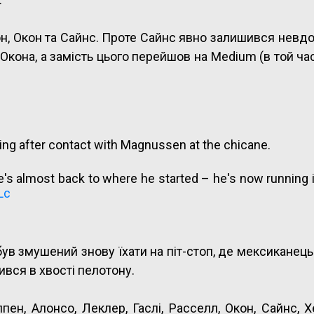
н, Окон та Сайнс. Проте Сайнс явно залишився нев
и Окона, а замість цього перейшов на Medium (в той ча
ing after contact with Magnussen at the chicane.
e's almost back to where he started – he's now running 
Lc
ув змушений знову їхати на піт-стоп, де мексиканец
ився в хвості пелотону.
пен, Алонсо, Леклер, Гаслі, Расселл, Окон, Сайнс, Х