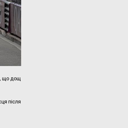
е, що дощ
сця після