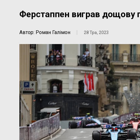
Ферстаппен виграв дощову г
Автор: Роман Галімон
|
28 Тра, 2023