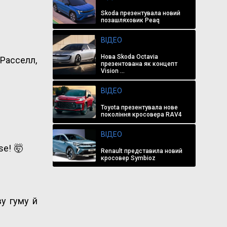
Skoda презентувала новий
позашляховик Peaq
ВІДЕО
Нова Skoda Octavia
 Расселл,
презентована як концепт
Vision ...
ВІДЕО
Toyota презентувала нове
покоління кросовера RAV4
ВІДЕО
se! 🤯
Renault представила новий
кросовер Symbioz
ву гуму й