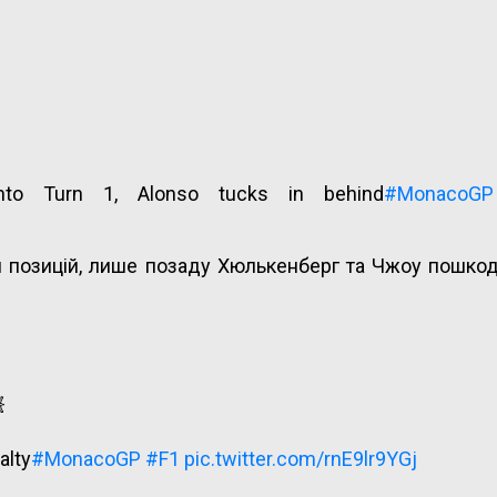
nto Turn 1, Alonso tucks in behind
#MonacoGP
и позицій, лише позаду Хюлькенберг та Чжоу пошко

alty
#MonacoGP
#F1
pic.twitter.com/rnE9lr9YGj