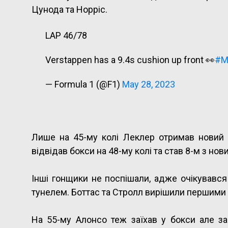
Цунода та Норріс.
LAP 46/78
Verstappen has a 9.4s cushion up front 👀
#M
— Formula 1 (@F1)
May 28, 2023
Лише на 45-му колі Леклер отримав новий ко
відвідав бокси на 48-му колі та став 8-м з н
Інші гонщики не поспішали, адже очікувався 
тунелем. Боттас та Стролл вирішили першими з
На 55-му Алонсо теж заїхав у бокси але за