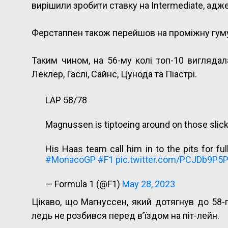
вирішили зробити ставку на Intermediate, ад
Ферстаппен також перейшов на проміжну гуму,
Таким чином, на 56-му колі топ-10 виглядала
Леклер, Гаслі, Сайнс, Цунода та Піастрі.
LAP 58/78
Magnussen is tiptoeing around on those slick
His Haas team call him in to the pits for f
#MonacoGP
#F1
pic.twitter.com/PCJDb9P5
— Formula 1 (@F1)
May 28, 2023
Цікаво, що Магнуссен, який дотягнув до 58-
ледь не розбився перед в’їздом на піт-лейн.