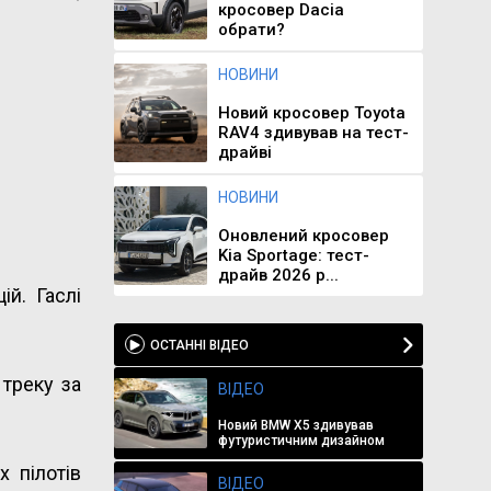
кросовер Dacia
обрати?
НОВИНИ
Новий кросовер Toyota
RAV4 здивував на тест-
драйві
НОВИНИ
Оновлений кросовер
Kia Sportage: тест-
драйв 2026 р...
ій. Гаслі
ОСТАННІ ВІДЕО
 треку за
ВІДЕО
Новий BMW X5 здивував
футуристичним дизайном
 пілотів
ВІДЕО