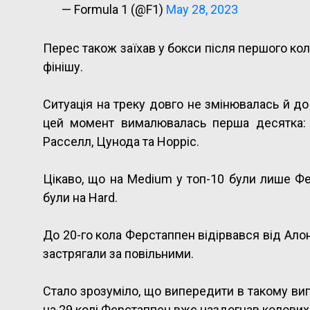
— Formula 1 (@F1)
May 28, 2023
Перес також заїхав у бокси після першого кола
фінішу.
Ситуація на треку довго не змінювалась й до
цей момент вималювалась перша десятка: Фе
Расселл, Цунода та Норріс.
Цікаво, що на Medium у топ-10 були лише Фер
були на Hard.
До 20-го кола Ферстаппен відірвався від Ало
застрягали за повільними.
Стало зрозуміло, що випередити в такому вип
на 29 колі Ферстаппен вже наздогнав колових