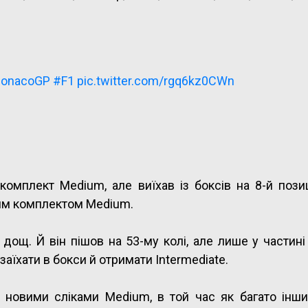
onacoGP
#F1
pic.twitter.com/rgq6kz0CWn
мплект Medium, але виїхав із боксів на 8-й позиц
овим комплектом Medium.
дощ. Й він пішов на 53-му колі, але лише у частині
аїхати в бокси й отримати Intermediate.
 новими сліками Medium, в той час як багато інших