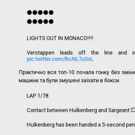
⚫️⚫️⚫️⚫️⚫️
⚫️⚫️⚫️⚫️⚫️
LIGHTS OUT IN MONACO!!!!
Verstappen leads off the line and i
pic.twitter.com/lhcNL7uSxL
Практично вся топ-10 почала гонку без змін
— Formula 1 (@F1)
May 28, 2023
машини та були змушені заїхати в бокси.
LAP 1/78
Contact between Hulkenberg and Sargeant 
Hulkenberg has been handed a 5-second pen