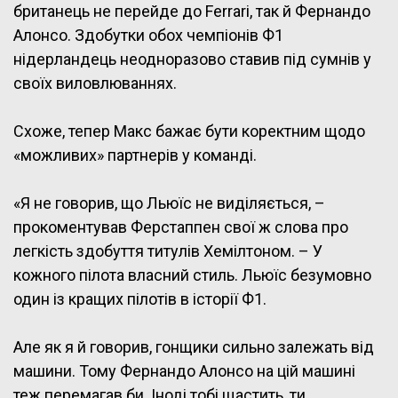
британець не перейде до Ferrari, так й Фернандо
Алонсо. Здобутки обох чемпіонів Ф1
нідерландець неодноразово ставив під сумнів у
своїх виловлюваннях.
Схоже, тепер Макс бажає бути коректним щодо
«можливих» партнерів у команді.
«Я не говорив, що Льюїс не виділяється, –
прокоментував Ферстаппен свої ж слова про
легкість здобуття титулів Хемілтоном. – У
кожного пілота власний стиль. Льюїс безумовно
один із кращих пілотів в історії Ф1.
Але як я й говорив, гонщики сильно залежать від
машини. Тому Фернандо Алонсо на цій машині
теж перемагав би. Іноді тобі щастить, ти