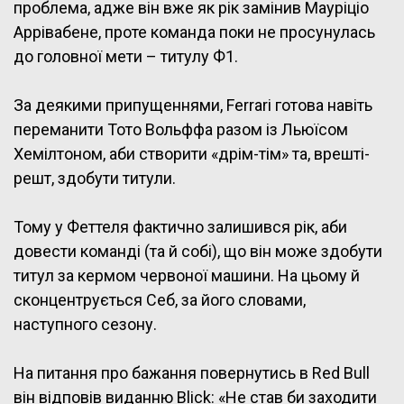
проблема, адже він вже як рік замінив Мауріціо
Аррівабене, проте команда поки не просунулась
до головної мети – титулу Ф1.
За деякими припущеннями, Ferrari готова навіть
переманити Тото Вольффа разом із Льюїсом
Хемілтоном, аби створити «дрім-тім» та, врешті-
решт, здобути титули.
Тому у Феттеля фактично залишився рік, аби
довести команді (та й собі), що він може здобути
титул за кермом червоної машини. На цьому й
сконцентрується Себ, за його словами,
наступного сезону.
На питання про бажання повернутись в Red Bull
він відповів виданню Blick: «Не став би заходити