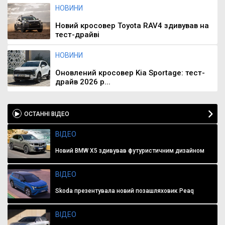
НОВИНИ
Новий кросовер Toyota RAV4 здивував на
тест-драйві
НОВИНИ
Оновлений кросовер Kia Sportage: тест-
драйв 2026 р...
ОСТАННІ ВІДЕО
ВІДЕО
Новий BMW X5 здивував футуристичним дизайном
ВІДЕО
Skoda презентувала новий позашляховик Peaq
ВІДЕО