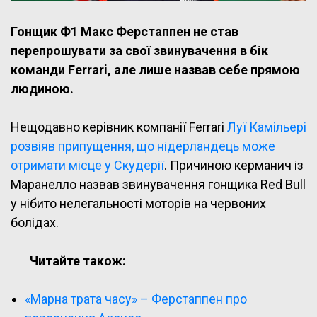
Гонщик Ф1 Макс Ферстаппен не став
перепрошувати за свої звинувачення в бік
команди Ferrari, але лише назвав себе прямою
людиною.
Нещодавно керівник компанії Ferrari
Луї Камільері
розвіяв припущення, що нідерландець може
отримати місце у Скудерії
. Причиною керманич із
Маранелло назвав звинувачення гонщика Red Bull
у нібито нелегальності моторів на червоних
болідах.
Читайте також:
«Марна трата часу» – Ферстаппен про