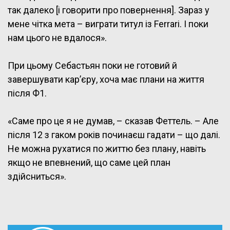
так далеко [і говорити про повернення]. Зараз у
мене чітка мета – виграти титул із Ferrari. І поки
нам цього не вдалося».
При цьому Себастьян поки не готовий й
завершувати кар’єру, хоча має плани на життя
після Ф1.
«Саме про це я не думав, – сказав Феттель. – Але
після 12 з гаком років починаєш гадати – що далі.
Не можна рухатися по життю без плану, навіть
якщо не впевнений, що саме цей план
здійсниться».