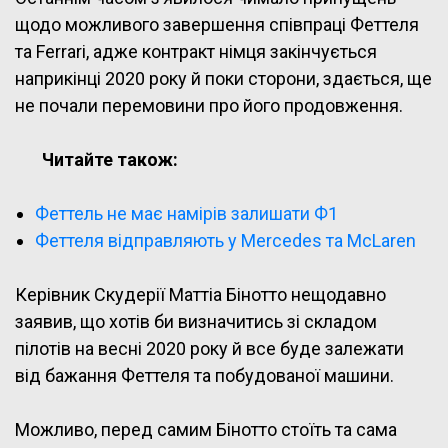
щодо можливого завершення співпраці Феттеля
та Ferrari, адже контракт німця закінчується
наприкінці 2020 року й поки сторони, здається, ще
не почали перемовини про його продовження.
Читайте також:
Феттель не має намірів залишати Ф1
Феттеля відправляють у Mercedes та McLaren
Керівник Скудерії Маттіа Бінотто нещодавно
заявив, що хотів би визначитись зі складом
пілотів на весні 2020 року й все буде залежати
від бажання Феттеля та побудованої машини.
Можливо, перед самим Бінотто стоїть та сама