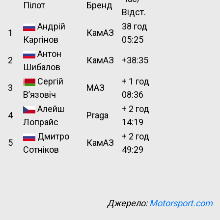
Пілот
Бренд
Відст.
Андрій
38 год
1
КамАЗ
Каргінов
05:25
Антон
2
КамАЗ
+38:35
Шибалов
Сергій
+ 1 год
3
МАЗ
В’язовіч
08:36
Алейш
+ 2 год
4
Praga
Лопрайс
14:19
Дмитро
+ 2 год
5
КамАЗ
Сотніков
49:29
Джерело:
Motorsport.com