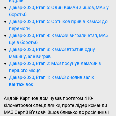
відрив
Дакар-2020, Етап 6: Один КамАЗ зійшов, МАЗ у
боротьбі
Дакар-2020, Етап 5: Сотніков привів КамАЗ до
перемоги
Дакар-2020, Етап 4: КамАЗи виграли етап, МАЗ
ще в боротьбі
Дакар-2020, Етап 3: КамАЗ втратив одну
машину, але виграв
Дакар-2020, Етап 2: МАЗ посунув КамАЗи з
першого місця
Дакар-2020, Етап 1: КамАЗ очолив залік
вантажівок
Андрій Каргінов домінував протягом 410-
кілометрової спецділянки, проте лідер команди
МАЗ Сергій В’язовіч йшов близько до росіянина і