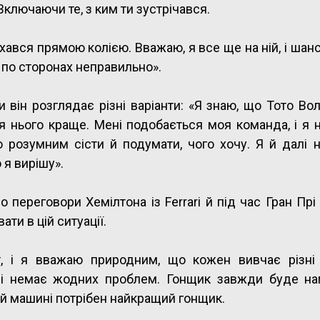
ключаючи те, з ким ти зустрічався.
ухався прямою колією. Вважаю, я все ще на ній, і шанси
 по сторонах неправильно».
и він розглядає різні варіанти: «Я знаю, що Тото В
для нього краще. Мені подобається моя команда, і я
 розумним сісти й подумати, чого хочу. Я й далі н
 я вирішу».
 переговори Хемілтона із Ferrari й під час Гран Прі
ати в цій ситуації.
т, і я вважаю природним, що кожен вивчає різні 
ні немає жодних проблем. Гонщик завжди буде на
й машині потрібен найкращий гонщик.