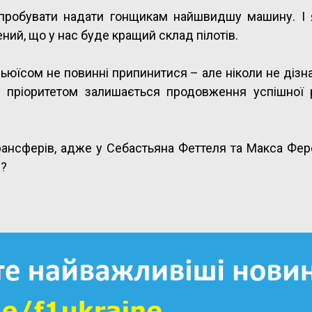
спробувати надати гонщикам найшвидшу машину. І
ний, що у нас буде кращий склад пілотів.
 Льюїсом не повинні припинитися – але ніколи не дізн
м пріоритетом залишається продовження успішної 
трансферів, адже у Себастьяна Феттеля та Макса Фе
я?