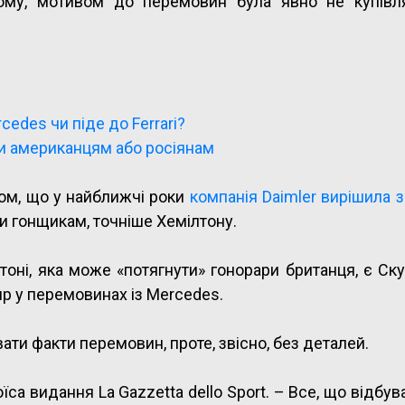
му, мотивом до перемовин була явно не купівл
edes чи піде до Ferrari?
и американцям або росіянам
ом, що у найближчі роки
компанія Daimler вирішила
и гонщикам, точніше Хемілтону.
оні, яка може «потягнути» гонорари британця, є Ску
ир у перемовинах із Mercedes.
вати факти перемовин, проте, звісно, без деталей.
їса видання La Gazzetta dello Sport. – Все, що відбув