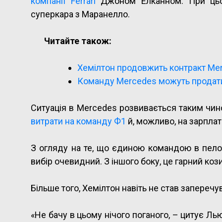
компанії Ferrari
Джоном Елканном. При цьо
суперкара з Маранелло.
Читайте також:
Хемілтон продовжить контракт Merc
Команду Mercedes можуть продат
Ситуація в Mercedes розвивається таким чин
витрати на команду Ф1
й, можливо, на зарплат
З огляду на те, що єдиною командою в пелот
вибір очевидний. З іншого боку, це гарний коз
Більше того, Хемілтон навіть не став заперечу
«Не бачу в цьому нічого поганого, – цитує Лью