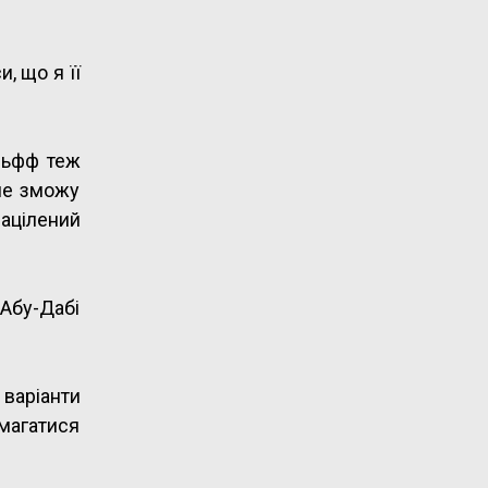
, що я її
ольфф теж
 не зможу
ацілений
 Абу-Дабі
варіанти
магатися