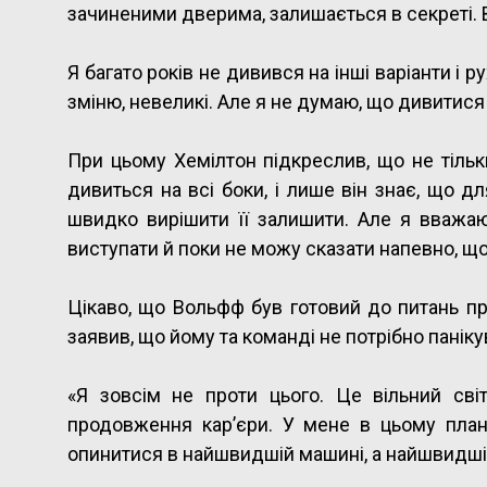
зачиненими дверима, залишається в секреті. В
Я багато років не дивився на інші варіанти і р
зміню, невеликі. Але я не думаю, що дивитися
При цьому Хемілтон підкреслив, що не тільк
дивиться на всі боки, і лише він знає, що 
швидко вирішити її залишити. Але я вважаю
виступати й поки не можу сказати напевно, що
Цікаво, що Вольфф був готовий до питань про
заявив, що йому та команді не потрібно панікув
«Я зовсім не проти цього. Це вільний сві
продовження кар’єри. У мене в цьому пла
опинитися в найшвидшій машині, а найшвидші