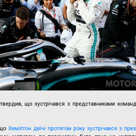
вердив, що зустрічався з представниками команди 
 що
Хемілтон двічі протягом року зустрічався з пр