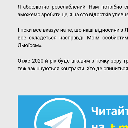
Я абсолютно розслаблений. Нам потрібно 
зможемо зробити це, я на сто відсотків упевне
І поки все вказує на те, що наші відносини з
все складеться насправді. Моїм особисти
Льюїсом».
Отже 2020-й рік буде цікавим з точку зору 
теж закінчуються контракти. Хто де опинитьс