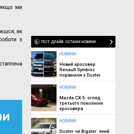
 якщо ми
аєшся, як
роботи з
ТЕСТ-ДРАЙВ: ОСТАННІ НОВИНИ
НОВИНИ
рстаппена
Новий кросовер
Renault Symbioz
порівняли з Duster
НОВИНИ
Mazda CX-5: огляд
третього покоління
кросовера
НОВИНИ
Duster чи Bigster: який