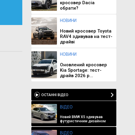
кросовер Dacia
обрати?
НОВИНИ
Новий кросовер Toyota
RAV4 здивував на тест-
драйві
НОВИНИ
Оновлений кросовер
Kia Sportage: тест-
драйв 2026 р...
ОСТАННІ ВІДЕО
ВІДЕО
Новий BMW X5 здивував
футуристичним дизайном
ВІДЕО