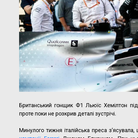
Британський гонщик Ф1 Льюїс Хемілтон підт
проте поки не розкрив деталі зустрічі.
Минулого тижня італійська преса з’ясувала,