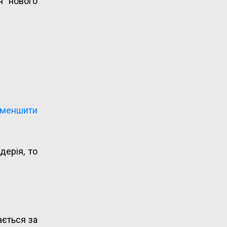
я нового
 зменшити
дерія, то
ається за