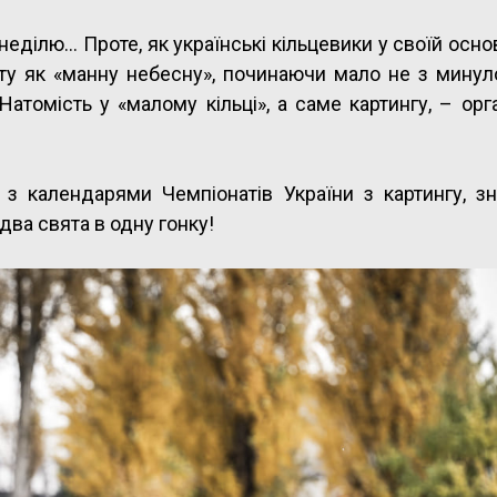
неділю… Проте, як українські кільцевики у своїй основ
 дату як «манну небесну», починаючи мало не з мину
 Натомість у «малому кільці», а саме картингу, – орг
 з календарями Чемпіонатів України з картингу, з
два свята в одну гонку!