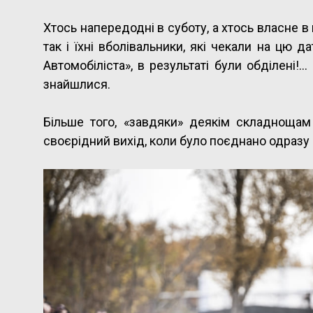
Хтось напередодні в суботу, а хтось власне в 
так і їхні вболівальники, які чекали на цю
Автомобіліста», в результаті були обділені!…
знайшлися.
Більше того, «завдяки» деякім складнощам
своєрідний вихід, коли було поєднано одразу 