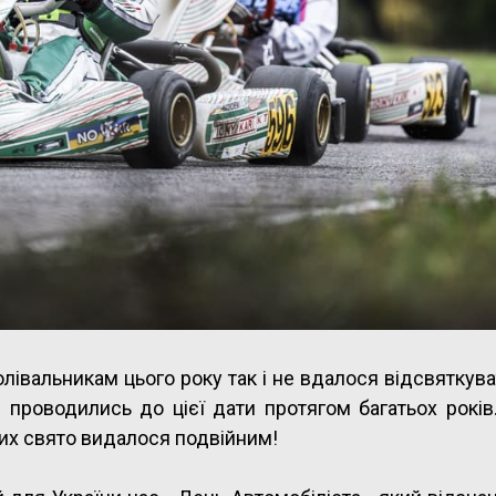
олівальникам цього року так і не вдалося відсвяткув
і проводились до цієї дати протягом багатьох років
них свято видалося подвійним!