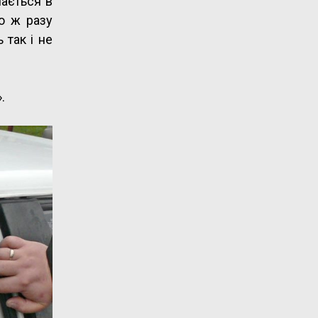
чається в
о ж разу
 так і не
.