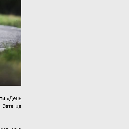
ати «День
. Зате це