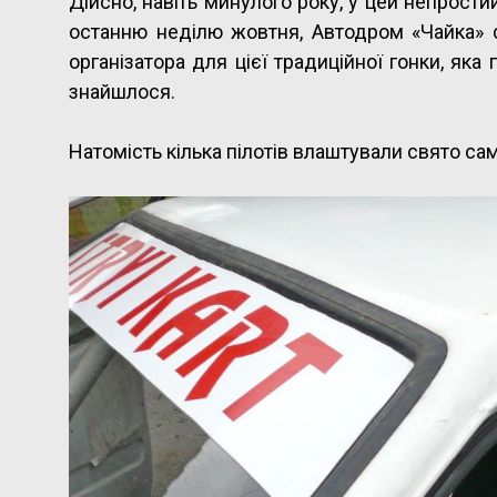
Дійсно, навіть минулого року, у цей непрости
останню неділю жовтня, Автодром «Чайка» с
організатора для цієї традиційної гонки, яка
знайшлося.
Натомість кілька пілотів влаштували свято сам