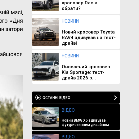
кросовер Dacia
обрати?
ній масі,
лого «Дня
НОВИНИ
анізатори
Новий кросовер Toyota
RAV4 здивував на тест-
драйві
найшовся
НОВИНИ
Оновлений кросовер
Kia Sportage: тест-
драйв 2026 р...
ОСТАННІ ВІДЕО
ВІДЕО
Новий BMW X5 здивував
футуристичним дизайном
ВІДЕО