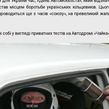
й для України час, «День Автомобіліста», який вiдзна
тав місцем боротьби українських кільцевиків. Цьог
 проводиться ще з часів «союзу», на превеликий жаль
і собі у вигляді приватних тестів на Автодромі «Чайка»