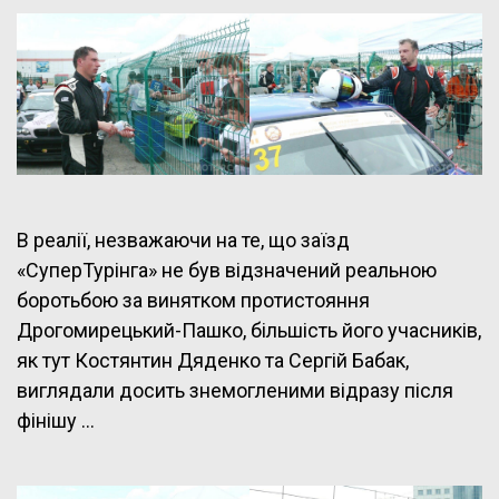
В реалії, незважаючи на те, що заїзд
«СуперТурінга» не був відзначений реальною
боротьбою за винятком протистояння
Дрогомирецький-Пашко, більшість його учасників,
як тут Костянтин Дяденко та Сергій Бабак,
виглядали досить знемогленими відразу після
фінішу …