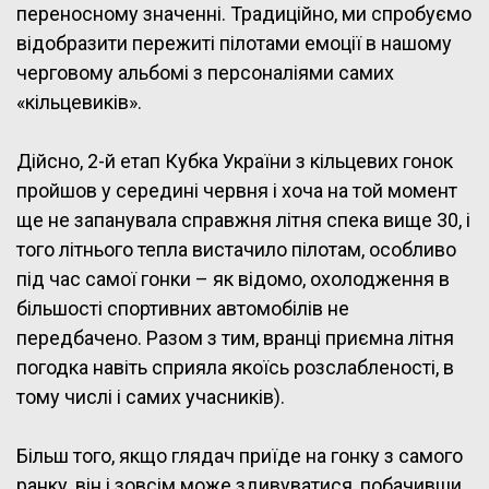
переносному значенні. Традиційно, ми спробуємо
відобразити пережиті пілотами емоції в нашому
черговому альбомі з персоналіями самих
«кільцевиків».
Дійсно, 2-й етап Кубка України з кільцевих гонок
пройшов у середині червня і хоча на той момент
ще не запанувала справжня літня спека вище 30, і
того літнього тепла вистачило пілотам, особливо
під час самої гонки – як відомо, охолодження в
більшості спортивних автомобілів не
передбачено. Разом з тим, вранці приємна літня
погодка навіть сприяла якоїсь розслабленості, в
тому числі і самих учасників).
Більш того, якщо глядач приїде на гонку з самого
ранку, він і зовсім може здивуватися, побачивши,