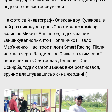
ні до кого не застосовувався …
На фото свій «автограф» Олександру Кулакова, в
цей раз виконував роль Спортивного комісара,
залишає Микита Анпілогов, тоді як за ним
«вишикувалися» Антон Поляничко і Павло
Мар’яненко – всі троє пілоти Smart Racing. Після
настала черга Владислава Сінані, за яким своєї
черги чекають Святослав Денисов і Олег
Сокирба, тоді як Сергій Бабак вже розписався,
зручно влаштувавшись як «на жердині»)