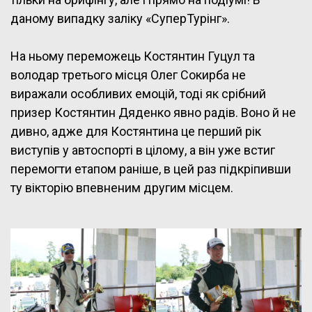
даному випадку заліку «СуперТурінг».
На ньому переможець Костянтин Гуцул та
володар третього місця Олег Сокирба не
виражали особливих емоцій, тоді як срібний
призер Костянтин Дяденко явно радів. Воно й не
дивно, адже для Костянтина це перший рік
виступів у автоспорті в цілому, а він уже встиг
перемогти етапом раніше, в цей раз підкріпивши
ту вікторію впевненим другим місцем.