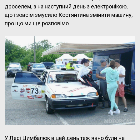
дроселем, а на наступний день з електронікою,
що і зовсім змусило Костянтина змінити машину,
про що ми ще розповімо.
У Лесі Цимбалюк в цей день теж явно були не