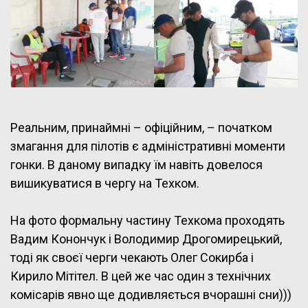
Реальним, принаймні – офіційним, – початком
змагання для пілотів є адміністративні моменти
гонки. В даному випадку їм навіть довелося
вишикуватися в чергу на Техком.
На фото формальну частину Техкома проходять
Вадим Конончук і Володимир Дрогомирецький,
тоді як своєї черги чекають Олег Сокирба і
Кирило Мітітел. В цей же час один з технічних
комісарів явно ще додивляється вчорашні сни)))