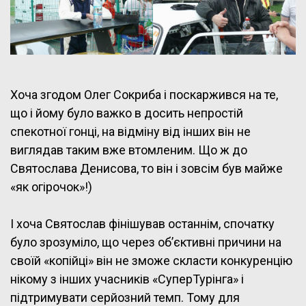
Хоча згодом Олег Сокриба і поскаржився на те,
що і йому було важко в досить непростій
спекотної гонці, на відміну від інших він не
виглядав таким вже втомленим. Що ж до
Святослава Денисова, то він і зовсім був майже
«як огірочок»!)
І хоча Святослав фінішував останнім, спочатку
було зрозуміло, що через об’єктивні причини на
своїй «копійці» він не зможе скласти конкуренцію
нікому з інших учасників «СуперТурінга» і
підтримувати серйозний темп. Тому для