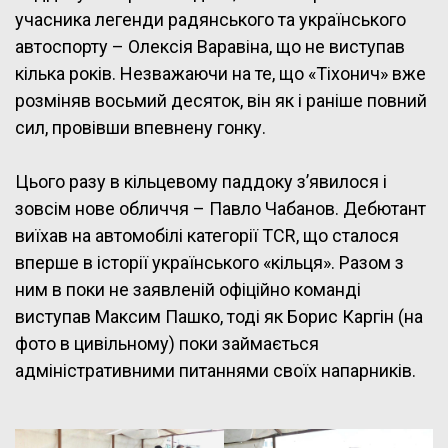
учасника легенди радянського та українського
автоспорту – Олексія Варавіна, що не виступав
кілька років. Незважаючи на те, що «Тіхонич» вже
розміняв восьмий десяток, він як і раніше повний
сил, провівши впевнену гонку.
Цього разу в кільцевому паддоку з’явилося і
зовсім нове обличчя – Павло Чабанов. Дебютант
виїхав на автомобілі категорії TCR, що сталося
вперше в історії українського «кільця». Разом з
ним в поки не заявленій офіційно команді
виступав Максим Пашко, тоді як Борис Каргін (на
фото в цивільному) поки займається
адміністративними питаннями своїх напарників.