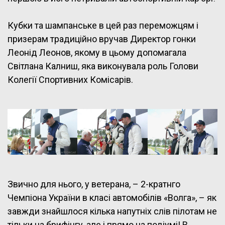
Кубки та шампанське в цей раз переможцям і
призерам традиційно вручав Директор гонки
Леонід Леонов, якому в цьому допомагала
Світлана Калниш, яка виконувала роль Голови
Колегії Спортивних Комісарів.
Звично для нього, у ветерана, – 2-кратнго
Чемпіона України в класі автомобілів «Волга», – як
завжди знайшлося кілька напутніх слів пілотам не
тільки на брифінгу, але і прямо на подіумі! В