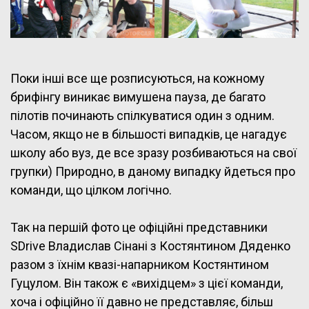
Поки інші все ще розписуються, на кожному
брифінгу виникає вимушена пауза, де багато
пілотів починають спілкуватися один з одним.
Часом, якщо не в більшості випадків, це нагадує
школу або вуз, де все зразу розбиваються на свої
групки) Природно, в даному випадку йдеться про
команди, що цілком логічно.
Так на першій фото це офіційні представники
SDrive Владислав Сінані з Костянтином Дяденко
разом з їхнім квазі-напарником Костянтином
Гуцулом. Він також є «вихідцем» з цієї команди,
хоча і офіційно її давно не представляє, більш