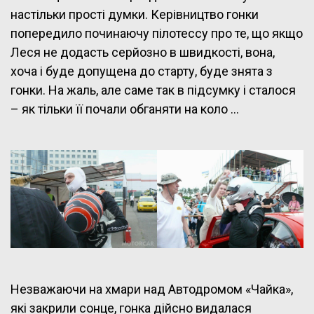
настільки прості думки. Керівництво гонки
попередило починаючу пілотессу про те, що якщо
Леся не додасть серйозно в швидкості, вона,
хоча і буде допущена до старту, буде знята з
гонки. На жаль, але саме так в підсумку і сталося
– як тільки її почали обганяти на коло …
Незважаючи на хмари над Автодромом «Чайка»,
які закрили сонце, гонка дійсно видалася