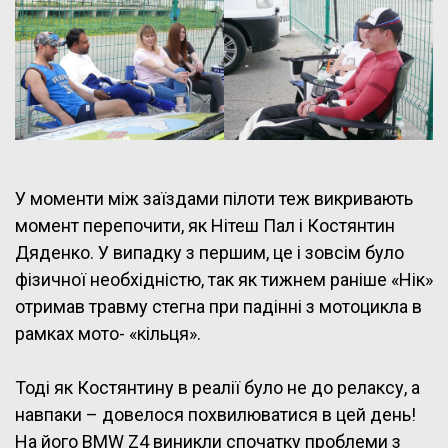
У моменти між заїздами пілоти теж викривають
момент перепочити, як Нітеш Пал і Костянтин
Дяденко. У випадку з першим, це і зовсім було
фізичної необхідністю, так як тижнем раніше «Нік»
отримав травму стегна при падінні з мотоцикла в
рамках мото- «кільця».
Тоді як Костянтину в реалії було не до релаксу, а
навпаки – довелося похвилюватися в цей день!
На його BMW Z4 виникли спочатку проблеми з