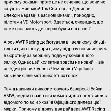
причому роками, проте це не означає, що вони не
існують. Навпаки! Так Святослав Денисов і
Олексій Варавін є засновниками і, природно,
пілотами VD Motorsport. Здається, очевидно, що
саме означають дві перші букви в її назві?
А ось AWT Racing дебютувала в «великому кільці»
тільки цього року, при цьому відразу вклинившись
в боротьбу за вершину подіуму командного
заліку. Однак цей колектив зовсім не новий – він
не один рік виступає в Чемпіонаті України з
кільцевих, але мотоциклетних гонок.
Там її наїзники використовують баварські байки
BMW, звідси і назва цієї команди, що представляє
відомого по всій Україні Офіційного дилера цієї
марки. Причому відразу два райдера AWT Racing