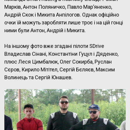
Марків, Антон Поляничко, Павло Мар’яненко,
Андрій Скок і Микита Анпілогов. Однак офіційно
очки їй можуть заробляти лише троє і на цій гонці
ними були Антон, Андрій і Микита.
На іншому фото вже згадані пілоти SDrive
Владислав Сінані, Константіни Гуцул і Дяденко,
плюс Леся Цимбалюк, Олег Сокирба, Руслан
Сєров, Кирило Мітітел, Сергій Бєляєв, Максим
Волинець та Сергій Юнашев.