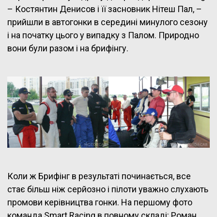
– Костянтин Денисов і її засновник Нітеш Пал, –
прийшли в автогонки в середині минулого сезону
і на початку цього у випадку з Палом. Природно
вони були разом і на брифінгу.
Коли ж Брифінг в результаті починається, все
стає більш ніж серйозно і пілоти уважно слухають
промови керівництва гонки. На першому фото
команда Smart Racing в повному складі: Роман