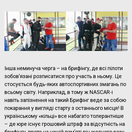
Інша неминуча черга – на брифінгу, де всі пілоти
зобов’язані розписатися про участь в ньому. Це
стосується будь-яких автоспортивних змагань по
всьому світу. Наприклад, в тому ж NASCAR-і
навіть запізнення на такий Брифінг веде за собою
покарання у вигляді старту з останнього місця! В
українському «кільці» все набагато толерантніше
– де юре існує грошовий штраф за відсутність на
брифінгу, проте на нашій пам’яті він жодного разу