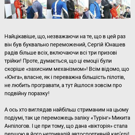
Найцікавіше, що, незважаючи на те, що в цей раз
він був буквально переможений, Сергій Юнашев
радів більше всіх, включаючи всі три призові
трійки! Проте, думається, що ці емоції були
скоріше «захисним механізмом»! Всім відомо, що
«Юнга», власне, як і переважна більшість пілотів,
не любить програвати, а тут йшлося зовсім про
подвійну поразку!
А ось хто виглядав найбільш стриманим на цьому
подіумі, так це переможець заліку «Турінг» Микита
Анпілогов. І це при тому, що дана «вікторія» стала
першою в його нетривалій автоспортивній кар’єрі!