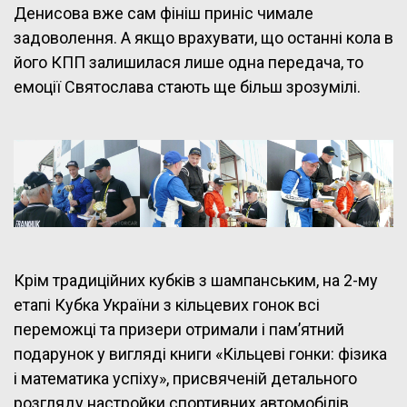
Денисова вже сам фініш приніс чимале
задоволення. А якщо врахувати, що останні кола в
його КПП залишилася лише одна передача, то
емоції Святослава стають ще більш зрозумілі.
Крім традиційних кубків з шампанським, на 2-му
етапі Кубка України з кільцевих гонок всі
переможці та призери отримали і пам’ятний
подарунок у вигляді книги «Кільцеві гонки: фізика
і математика успіху», присвяченій детального
розгляду настройки спортивних автомобілів,