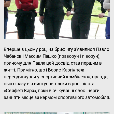
Вперше в цьому році на брифінгу з’явилися Павло
Чабанов і Максим Пашко (праворуч і ліворуч),
причому для Павла цей досвід став першим в
житті. Примітно, що і Борис Каргін теж
переодягнувся у спортивний комбінезон, правда,
цього разу він виступав тільки в ролі пілота
«Сейфеті Кара», поки в очікуванні своєї черги
зайняти місце за кермом спортивного автомобіля.