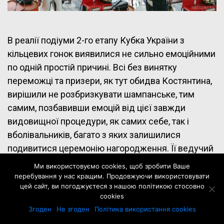
В реалії подіуми 2-го етапу Кубка України з
кільцевих гонок виявилися не сильно емоційними
по одній простій причині. Всі без винятку
переможці та призери, як тут обидва Костянтина,
вирішили не розбризкувати шампанське, тим
самим, позбавивши емоцій від цієї завжди
видовищної процедури, як самих себе, так і
вболівальників, багато з яких залишилися
подивитися церемонію нагородження. Її ведучий
Олександр Кулаков навіть «підколов» їх усіх в
Ми використовуємо cookies, щоб зробити Ваше
дусі – «зажерли шампанське»)))
перебування у нас кращим. Продовжуючи використовувати
цей сайт, ви погоджуєтеся з нашою політикою стосовно
cookies
В реалії ж на те була своя об’єктивна причина –
Згоден
Не згоден
Політика використання cookies
менш ніж через 24 години більшість з учасників