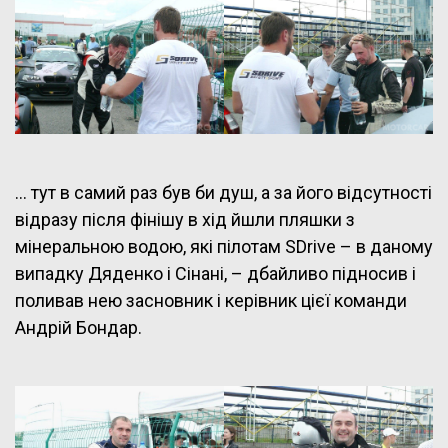
… тут в самий раз був би душ, а за його відсутності
відразу після фінішу в хід йшли пляшки з
мінеральною водою, які пілотам SDrive – в даному
випадку Дяденко і Сінані, – дбайливо підносив і
поливав нею засновник і керівник цієї команди
Андрій Бондар.