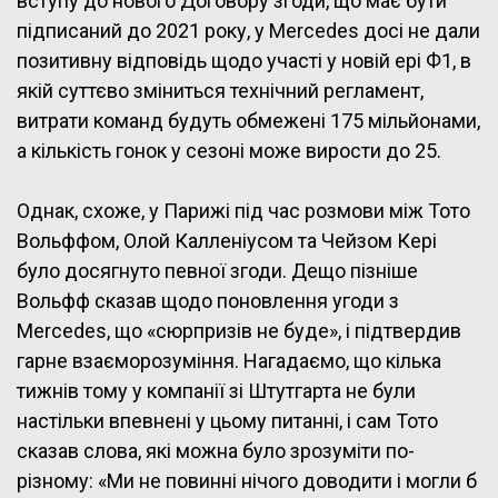
вступу до нового Договору згоди, що має бути
підписаний до 2021 року, у Mercedes досі не дали
позитивну відповідь щодо участі у новій ері Ф1, в
якій суттєво зміниться технічний регламент,
витрати команд будуть обмежені 175 мільйонами,
а кількість гонок у сезоні може вирости до 25.
Однак, схоже, у Парижі під час розмови між Тото
Вольффом, Олой Калленіусом та Чейзом Кері
було досягнуто певної згоди. Дещо пізніше
Вольфф сказав щодо поновлення угоди з
Mercedes, що «сюрпризів не буде», і підтвердив
гарне взаєморозуміння. Нагадаємо, що кілька
тижнів тому у компанії зі Штутгарта не були
настільки впевнені у цьому питанні, і сам Тото
сказав слова, які можна було зрозуміти по-
різному: «Ми не повинні нічого доводити і могли б