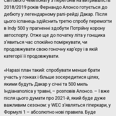
Світового чемпіонату з перегонів на витривалість
2018/2019 років Фернандо Алонсо готується до
дебюту у легендарному ралі-рейді Дакар. Після
цього іспанець здійснить третю спробу перемогти
в Indy 500 у прагненні здобути Потрійну корону
автоспорту. Отже ще до початку літа у гонщика
з’явиться час спокійно поміркувати, чи
продовжувати свою гоночну кар’єру і в якій
категорії її продовжувати.
«Наразі план такий: спробувати менше брати
участь у гонках і більше зосередитися цілях,
якими будуть Дакар у січні та 500 миль
Індіанаполіса у травні, – розповів Алонсо. – І вже
після цього думати про 2021-й, який буде дуже
важливим сезоном: у WEC з’являться гіперкари, у
Формулі 1 – абсолютно нові правила. Буде