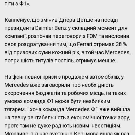
піти з Ф1».
Калленіус, що змінив Дітера Цетше на посаді
президента Daimler Benz у складний момент для
компанії, розпочав переговори з FOM та висловив
своє роздратування тим, що Ferrari отримає 38 %
від призових суми кожний рік, в той час Mercedes,
попри шість титулів поспіль, отримує менше.
На фоні певної кризи з продажем автомобілів, у
Mercedes вже заговорили про необхідність
скорочення бюджетів та робочих місць, і в таких
умовах команда Ф1 може бути неабияким
тягарем. І хоча команда Mercedes Ф1 вже вийшла
на певну рентабельність з економічної точки зору,
проте там не дуже радіють новим інвестиціям.
Можливо, під час зустрічі з Кері мова йшла як раз