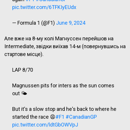
pic.twitter.com/6TFKIyEUdx
— Formula 1 (@F1)
June 9, 2024
Але вже на 8-му колі Магнуссен перейшов на
Intermediate, звідки виїхав 14-м (повернувшись на
стартове місце).
LAP 8/70
Magnussen pits for inters as the sun comes
out 🌤️
But it's a slow stop and he's back to where he
started the race 😩
#F1
#CanadianGP
pic.twitter.com/ldtGbOWVpJ