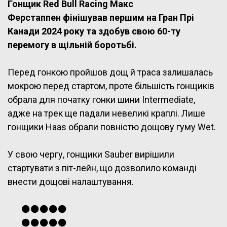
Гонщик Red Bull Racing Макс
Ферстаппен фінішував першим на Гран Прі
Канади 2024 року та здобув свою 60-ту
перемогу в щільній боротьбі.
Перед гонкою пройшов дощ й траса залишалась
мокрою перед стартом, проте більшість гонщиків
обрала для початку гонки шини Intermediate,
адже на трек ще падали невеликі краплі. Лише
гонщики Haas обрали повністю дощову гуму Wet.
У свою чергу, гонщики Sauber вирішили
стартувати з піт-лейн, що дозволило команді
внести дощові налаштування.
⚫️⚫️⚫️⚫️⚫️
⚫️⚫️⚫️⚫️⚫️