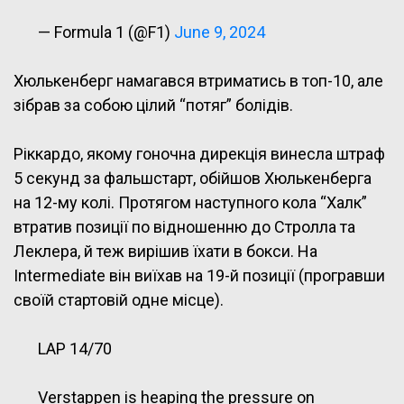
— Formula 1 (@F1)
June 9, 2024
Хюлькенберг намагався втриматись в топ-10, але
зібрав за собою цілий “потяг” болідів.
Ріккардо, якому гоночна дирекція винесла штраф
5 секунд за фальшстарт, обійшов Хюлькенберга
на 12-му колі. Протягом наступного кола “Халк”
втратив позиції по відношенню до Стролла та
Леклера, й теж вирішив їхати в бокси. На
Intermediate він виїхав на 19-й позиції (програвши
своїй стартовій одне місце).
LAP 14/70
Verstappen is heaping the pressure on