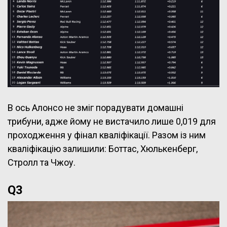
В ось Алонсо не зміг порадувати домашні
трибуни, адже йому не вистачило лише 0,019 для
проходження у фінал кваліфікації. Разом із ним
кваліфікацію залишили: Боттас, Хюлькенберг,
Стролл та Чжоу.
Q3