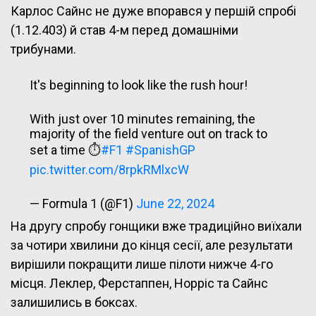
Карлос Сайнс не дуже впорався у першій спробі
(1.12.403) й став 4-м перед домашніми
трибунами.
It's beginning to look like the rush hour!
With just over 10 minutes remaining, the
majority of the field venture out on track to
set a time ⏱️
#F1
#SpanishGP
pic.twitter.com/8rpkRMlxcW
— Formula 1 (@F1)
June 22, 2024
На другу спробу гонщики вже традиційно виїхали
за чотири хвилини до кінця сесії, але результати
вирішили покращити лише пілоти нижче 4-го
місця. Леклер, Ферстаппен, Норріс та Сайнс
залишились в боксах.