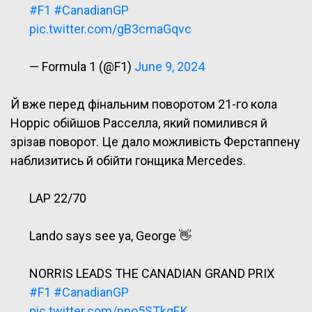
#F1
#CanadianGP
pic.twitter.com/gB3cmaGqvc
— Formula 1 (@F1)
June 9, 2024
Й вже перед фінальним поворотом 21-го кола
Норріс обійшов Расселла, який помилився й
зрізав поворот. Це дало можливість Ферстаппену
наблизитись й обійти гонщика Mercedes.
LAP 22/70
Lando says see ya, George 👋
NORRIS LEADS THE CANADIAN GRAND PRIX
#F1
#CanadianGP
pic.twitter.com/ppo5STkqEK