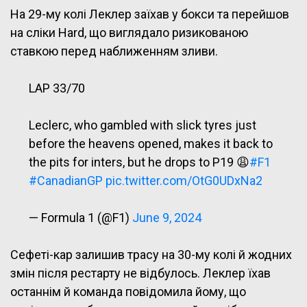
На 29-му колі Леклер заїхав у бокси та перейшов
на сліки Hard, що виглядало ризикованою
ставкою перед наближенням зливи.
LAP 33/70
Leclerc, who gambled with slick tyres just
before the heavens opened, makes it back to
the pits for inters, but he drops to P19 😩
#F1
#CanadianGP
pic.twitter.com/OtG0UDxNa2
— Formula 1 (@F1)
June 9, 2024
Сефеті-кар залишив трасу на 30-му колі й жодних
змін після рестарту не відбулось. Леклер їхав
останнім й команда повідомила йому, що