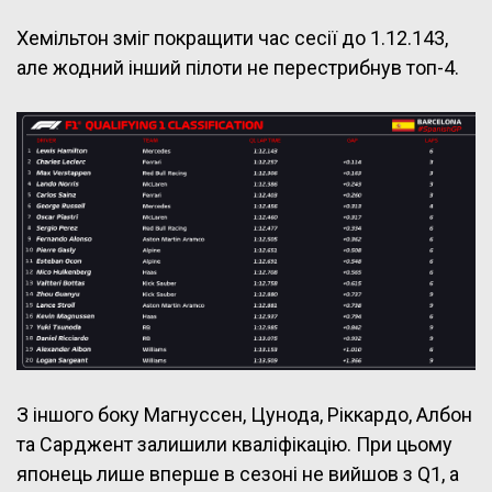
Хемільтон зміг покращити час сесії до 1.12.143,
але жодний інший пілоти не перестрибнув топ-4.
З іншого боку Магнуссен, Цунода, Ріккардо, Албон
та Сарджент залишили кваліфікацію. При цьому
японець лише вперше в сезоні не вийшов з Q1, а