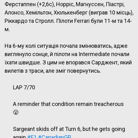
Ферстаппен (+2,6с), Норріс, Магнуссен, Піастрі,
Алонсо, Хемільтон, Хюлькенберг (виграв 10 місць),
Ріккардо та Стролл. Пілоти Ferrari були 11-м та 14-
м.
На 6-му колі ситуація почала змінюватись, адже
виглянуло сонце, й пілоти на Intermediate почали
їхати швидше. З цим не впорався Сарджент, який
вилетів з траси, але зміг повернутись.
LAP 7/70
A reminder that condition remain treacherous
😮
Sargeant skids off at Turn 6, but he gets going
again
#F1
#CanadianGP