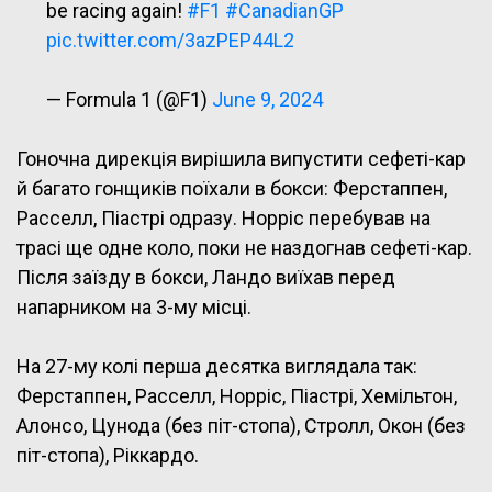
be racing again!
#F1
#CanadianGP
pic.twitter.com/3azPEP44L2
— Formula 1 (@F1)
June 9, 2024
Гоночна дирекція вирішила випустити сефеті-кар
й багато гонщиків поїхали в бокси: Ферстаппен,
Расселл, Піастрі одразу. Норріс перебував на
трасі ще одне коло, поки не наздогнав сефеті-кар.
Після заїзду в бокси, Ландо виїхав перед
напарником на 3-му місці.
На 27-му колі перша десятка виглядала так:
Ферстаппен, Расселл, Норріс, Піастрі, Хемільтон,
Алонсо, Цунода (без піт-стопа), Стролл, Окон (без
піт-стопа), Ріккардо.