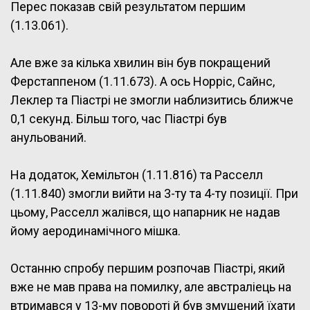
Перес показав свій результатом першим
(1.13.061).
Але вже за кілька хвилин він був покращений
Ферстаппеном (1.11.673). А ось Норріс, Сайнс,
Леклер та Піастрі не змогли наблизитись ближче
0,1 секунд. Більш того, час Піастрі був
анульований.
На додаток, Хемільтон (1.11.816) та Расселл
(1.11.840) змогли вийти на 3-ту та 4-ту позиції. При
цьому, Расселл жалівся, що напарник не надав
йому аеродинамічного мішка.
Останню спробу першим розпочав Піастрі, який
вже не мав права на помилку, але австраліець на
втримався у 13-му повороті й був змушений їхати