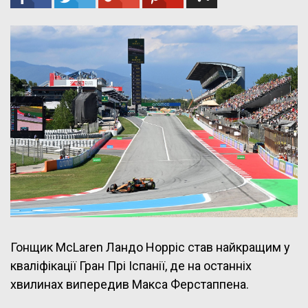
Гонщик McLaren Ландо Норріс став найкращим у
кваліфікації Гран Прі Іспанії, де на останніх
хвилинах випередив Макса Ферстаппена.