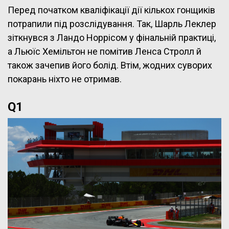
Перед початком кваліфікації дії кількох гонщиків
потрапили під розслідування. Так, Шарль Леклер
зіткнувся з Ландо Норрісом у фінальній практиці,
а Льюїс Хемільтон не помітив Ленса Стролл й
також зачепив його болід. Втім, жодних суворих
покарань ніхто не отримав.
Q1