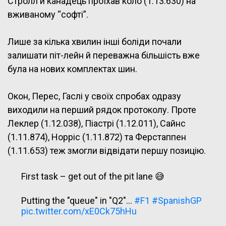
Стролл й канадець проїхав коло (1.13.630) на
вживаному “софті”.
Лише за кілька хвилин інші боліди почали
залишати піт-лейн й переважна більшість вже
була на нових комплектах шин.
Окон, Перес, Гаслі у своїх спробах одразу
виходили на перший рядок протоколу. Проте
Леклер (1.12.038), Піастрі (1.12.011), Сайнс
(1.11.874), Норріс (1.11.872) та Ферстаппен
(1.11.653) теж змогли відвідати першу позицію.
First task – get out of the pit lane 😅
Putting the "queue" in "Q2"…
#F1
#SpanishGP
pic.twitter.com/xE0Ck75hHu