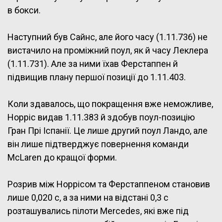
в бокси.
Наступний був Сайнс, але його часу (1.11.736) не
вистачило на проміжний поул, як й часу Леклера
(1.11.731). Але за ними їхав Ферстаппен й
підвищив плану першої позиції до 1.11.403.
Коли здавалось, що покращення вже неможливе,
Норріс видав 1.11.383 й здобув поул-позицію
Гран Прі Іспанії. Це лише другий поул Ландо, але
він лише підтверджує повернення команди
McLaren до кращої форми.
Розрив між Норрісом та Ферстаппеном становив
лише 0,020 с, а за ними на відстані 0,3 с
розташувались пілоти Mercedes, які вже під