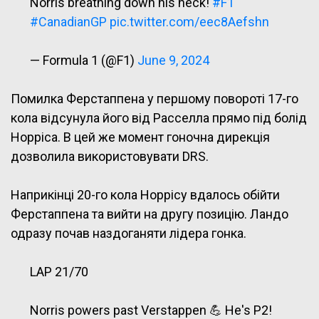
Norris breathing down his neck!
#F1
#CanadianGP
pic.twitter.com/eec8Aefshn
— Formula 1 (@F1)
June 9, 2024
Помилка Ферстаппена у першому повороті 17-го
кола відсунула його від Расселла прямо під болід
Норріса. В цей же момент гоночна дирекція
дозволила використовувати DRS.
Наприкінці 20-го кола Норрісу вдалось обійти
Ферстаппена та вийти на другу позицію. Ландо
одразу почав наздоганяти лідера гонка.
LAP 21/70
Norris powers past Verstappen 💪 He's P2!