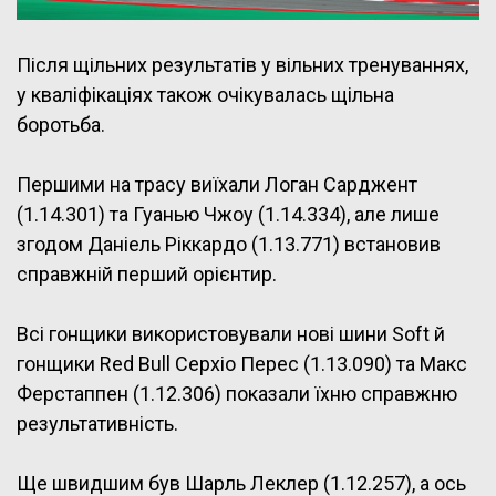
Після щільних результатів у вільних тренуваннях,
у кваліфікаціях також очікувалась щільна
боротьба.
Першими на трасу виїхали Логан Сарджент
(1.14.301) та Гуанью Чжоу (1.14.334), але лише
згодом Даніель Ріккардо (1.13.771) встановив
справжній перший орієнтир.
Всі гонщики використовували нові шини Soft й
гонщики Red Bull Серхіо Перес (1.13.090) та Макс
Ферстаппен (1.12.306) показали їхню справжню
результативність.
Ще швидшим був Шарль Леклер (1.12.257), а ось