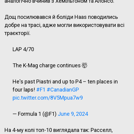
аналогічно вчинив з Хемільтоном та Алонсо.
Дощ посилювався й боліди Haas поводились
добре на трасі, адже могли використовувати всі
траєкторії.
LAP 4/70
The K-Mag charge continues 🤯
He's past Piastri and up to P4 – ten places in
four laps!
#F1
#CanadianGP
pic.twitter.com/8V5Mpua7w9
— Formula 1 (@F1)
June 9, 2024
На 4-му колі топ-10 виглядала так: Расселл,