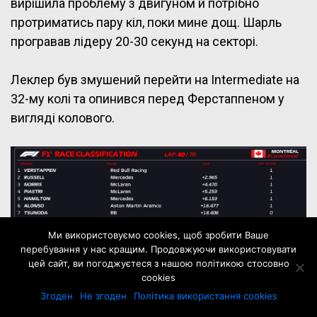
вирішила проблему з двигуном й потрібно
протриматись пару кіл, поки мине дощ. Шарль
програвав лідеру 20-30 секунд на секторі.
Леклер був змушений перейти на Intermediate на
32-му колі та опинився перед Ферстаппеном у
вигляді колового.
Ми використовуємо cookies, щоб зробити Ваше
перебування у нас кращим. Продовжуючи використовувати
цей сайт, ви погоджуєтеся з нашою політикою стосовно
cookies
Згоден
Не згоден
Політика використання cookies