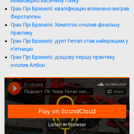
неймовірно насичену гонку
Гран Прі Бразилії: кваліфікацію впевнено виграв
Ферстаппен
Гран Прі Бразилії: Хемілтон очолив фінальну
практику
Гран Прі Бразилії: дует Ferrari став найкращим у
п’ятницю
Гран Прі Бразилії: дощову першу практику
очолив Албон