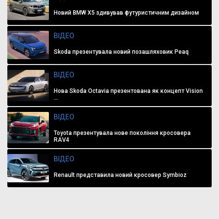
Новий BMW X5 здивував футуристичним дизайном
ВІДЕО
Skoda презентувала новий позашляховик Peaq
ВІДЕО
Нова Skoda Octavia презентована як концепт Vision
...
ВІДЕО
Toyota презентувала нове покоління кросовера
RAV4
ВІДЕО
Renault представила новий кросовер Symbioz