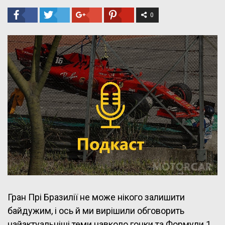
0
Гран Прі Бразилії не може нікого залишити
байдужим, і ось й ми вирішили обговорить
найактуальніші теми навколо гонки та Формули 1.