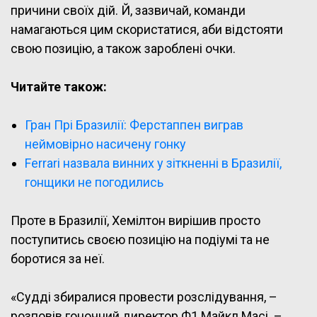
причини своїх дій. Й, зазвичай, команди
намагаються цим скористатися, аби відстояти
свою позицію, а також зароблені очки.
Читайте також:
Гран Прі Бразилії: Ферстаппен виграв
неймовірно насичену гонку
Ferrari назвала винних у зіткненні в Бразилії,
гонщики не погодились
Проте в Бразилії, Хемілтон вирішив просто
поступитись своєю позицію на подіумі та не
боротися за неї.
«Судді збиралися провести розслідування, –
розповів гоночний директор Ф1 Майкл Масі. –