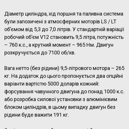
Діаметр циліндра, хід поршня та паливна система
були запозичені з атмосферних моторів LS / LT
об’ємом від 5,3 до 7,0 літрів. У стандартній варіації
робочий об’єм V12 становить 9,5 літра, потужність
– 760 к.с., а крутний момент – 965 Нм. Двигун
розкручується до 7100 об/хв.
Вага нетто (без рідини) 9,5-літрового мотора – 265
кг. На додаток до цього пропонується два опційні
варіанти вартістю 5000 доларів кожний:
форсування чавунного двигуна до понад 1000 к.с.
або розробка силової установки з алюмінієвим
блоком циліндрів, в цьому випадку двигун без
рідини буде важити 191 кг.