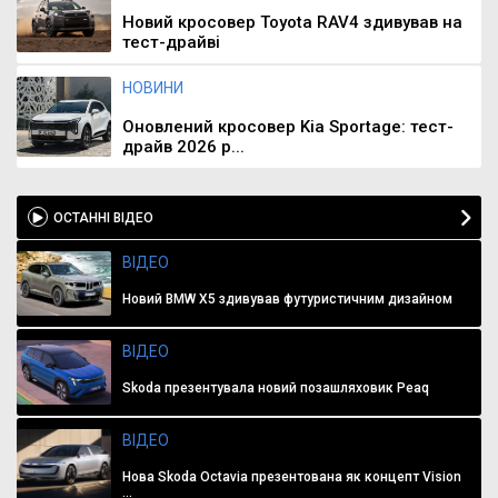
Новий кросовер Toyota RAV4 здивував на
тест-драйві
НОВИНИ
Оновлений кросовер Kia Sportage: тест-
драйв 2026 р...
ОСТАННІ ВІДЕО
ВІДЕО
Новий BMW X5 здивував футуристичним дизайном
ВІДЕО
Skoda презентувала новий позашляховик Peaq
ВІДЕО
Нова Skoda Octavia презентована як концепт Vision
...