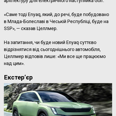
архітектуру для електричного наступника Golf.
«Саме тоді Enyaq, який, до речі, буде побудовано
в Млада-Болеславі в Чеській Республіці, буде на
SSP», — сказав Целлмер.
На запитання, чи буде новий Enyaq суттєво
відрізнятися від сьогоднішнього автомобіля,
Целлмер відповів лише: «Ми все ще працюємо
над цим».
Екстер’єр