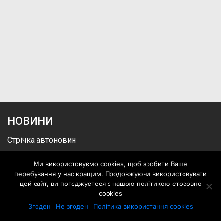
НОВИНИ
Стрічка автоновин
Презентації
Ми використовуємо cookies, щоб зробити Ваше
Події
перебування у нас кращим. Продовжуючи використовувати
цей сайт, ви погоджуєтеся з нашою політикою стосовно
ТЕСТ-ДРАЙВИ
cookies
Згоден
Не згоден
Політика використання cookies
Відео