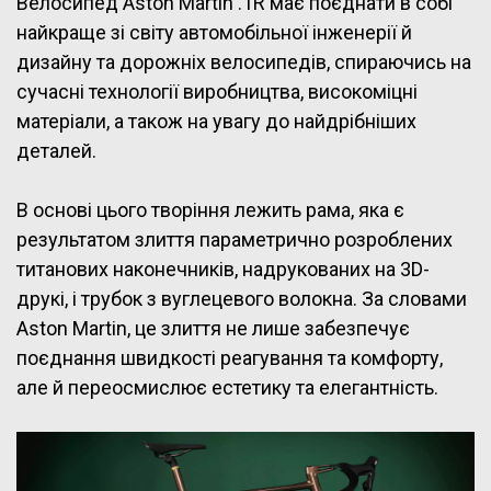
Велосипед Aston Martin .1R має поєднати в собі
найкраще зі світу автомобільної інженерії й
дизайну та дорожніх велосипедів, спираючись на
сучасні технології виробництва, високоміцні
матеріали, а також на увагу до найдрібніших
деталей.
В основі цього творіння лежить рама, яка є
результатом злиття параметрично розроблених
титанових наконечників, надрукованих на 3D-
друкі, і трубок з вуглецевого волокна. За словами
Aston Martin, це злиття не лише забезпечує
поєднання швидкості реагування та комфорту,
але й переосмислює естетику та елегантність.