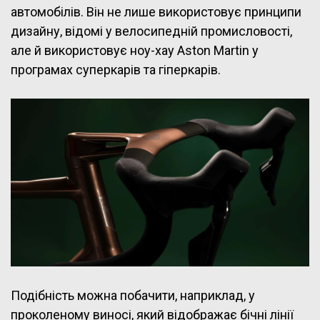
автомобілів. Він не лише використовує принципи
дизайну, відомі у велосипедній промисловості,
але й використовує ноу-хау Aston Martin у
програмах суперкарів та гіперкарів.
Подібність можна побачити, наприклад, у
проколеному виносі, який відображає бічні лінії