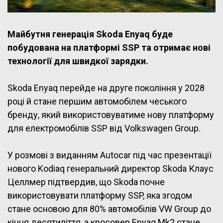
Майбутня генерація Skoda Enyaq буде
побудована на платформі SSP та отримає нові
технології для швидкої зарядки.
Skoda Enyaq перейде на друге покоління у 2028
році й стане першим автомобілем чеського
бренду, який використовуватиме нову платформу
для електромобілів SSP від Volkswagen Group.
У розмові з виданням Autocar під час презентації
нового Kodiaq генеральний директор Skoda Клаус
Целлмер підтвердив, що Skoda почне
використовувати платформу SSP, яка згодом
стане основою для 80% автомобілів VW Group до
кінця десятиліття, а кросовер Enyaq Mk2 стане