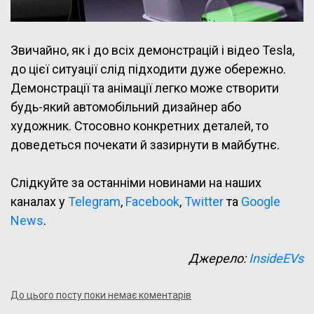
Звичайно, як і до всіх демонстрацій і відео Tesla,
до цієї ситуації слід підходити дуже обережно.
Демонстрації та анімації легко може створити
будь-який автомобільний дизайнер або
художник. Стосовно конкретних деталей, то
доведеться почекати й зазирнути в майбутнє.
Слідкуйте за останніми новинами на наших
каналах у
Telegram
,
Facebook
,
Twitter
та
Google
News
.
Джерело:
InsideEVs
До цього посту поки немає коментарів