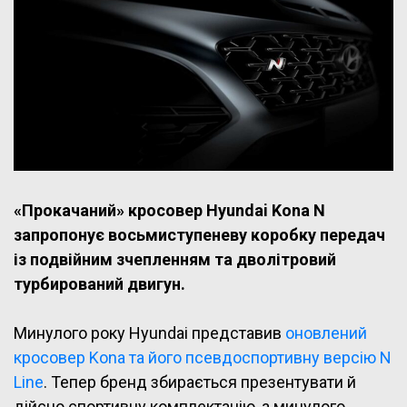
«Прокачаний» кросовер Hyundai Kona N
запропонує восьмиступеневу коробку передач
із подвійним зчепленням та дволітровий
турбирований двигун.
Минулого року Hyundai представив
оновлений
кросовер Kona та його псевдоспортивну версію N
Line
. Тепер бренд збирається презентувати й
дійсно спортивну комплектацію, а минулого