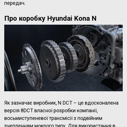
передач.
Про коробку Hyundai Kona N
Як зазначає виробник, N DCT – це вдосконалена
версія 8DCT власної розробки компанії,
восьмиступеневої трансмісії з подвійним
зчепленням мокрого типу. Для використання в