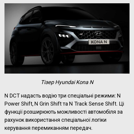
Тізер Hyundai Kona N
N DCT надасть водію три спеціальні режими: N
Power Shift, N Grin Shift та N Track Sense Shift. Ці
функції розширюють можливості автомобіля за
рахунок використання спеціальної логіки
керування перемиканням передач.