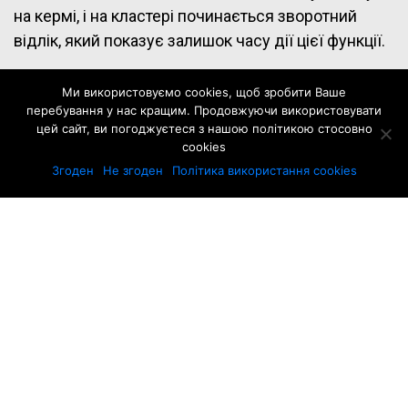
на кермі, і на кластері починається зворотний
відлік, який показує залишок часу дії цієї функції.
Ми використовуємо cookies, щоб зробити Ваше
перебування у нас кращим. Продовжуючи використовувати
цей сайт, ви погоджуєтеся з нашою політикою стосовно
cookies
Згоден
Не згоден
Політика використання cookies
Після закінчення «прискорення» водій має
зачекати щонайменше 40 секунд, щоб
використовувати його знову. Таким чином, весь
потенціал автомобіля доступний за допомогою
однієї кнопки, але не надовго. Це може бути
корисним, наприклад, при обгоні або виїзді на
шосе.
Нарешті, N Track Sense Shift (NTS) оптимізує