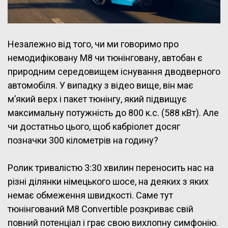
Незалежно від того, чи ми говоримо про
немодифіковану M8 чи тюнінговану, автобан є
природним середовищем існування дводверного
автомобіля. У випадку з відео вище, він має
м’який верх і пакет тюнінгу, який підвищує
максимальну потужність до 800 к.с. (588 кВт). Але
чи достатньо цього, щоб кабріолет досяг
позначки 300 кілометрів на годину?
Ролик тривалістю 3:30 хвилин переносить нас на
різні ділянки німецького шосе, на деяких з яких
немає обмеження швидкості. Саме тут
тюнінгований M8 Convertible розкриває свій
повний потенціал і грає свою вихлопну симфонію.