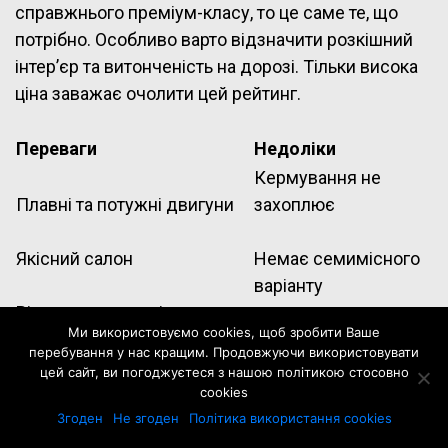
справжнього преміум-класу, то це саме те, що
потрібно. Особливо варто відзначити розкішний
інтер’єр та витонченість на дорозі. Тільки висока
ціна заважає очолити цей рейтинг.
Переваги
Недоліки
Кермування не
Плавні та потужні двигуни
захоплює
Якісний салон
Немає семимісного
варіанту
Відносно скромні
Ми використовуємо cookies, щоб зробити Ваше
експлуатаційні витрати
Пневматична
перебування у нас кращим. Продовжуючи використовувати
підвіска в опціях
цей сайт, ви погоджуєтеся з нашою політикою стосовно
cookies
Згоден
Не згоден
Політика використання cookies