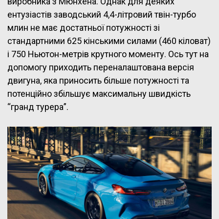
виробника з Мюнхена. Однак для деяких
ентузіастів заводський 4,4-літровий твін-турбо
млин не має достатньої потужності зі
стандартними 625 кінськими силами (460 кіловат)
і 750 Ньютон-метрів крутного моменту. Ось тут на
допомогу приходить переналаштована версія
двигуна, яка приносить більше потужності та
потенційно збільшує максимальну швидкість
“гранд турера”.